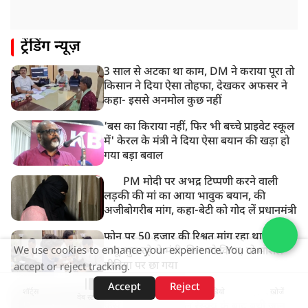
जारी किया अलर्ट
8:20 AM
ट्रेंडिंग न्यूज़
भारत समेत 5 देशों पर 100% टैरिफ
3 साल से अटका था काम, DM ने कराया पूरा तो
8:19 AM
किसान ने दिया ऐसा तोहफा, देखकर अफसर ने
PM मोदी आज IIT दिल्ली के दीक्षांत समारोह में शामिल होंगे
कहा- इससे अनमोल कुछ नहीं
'बस का किराया नहीं, फिर भी बच्चे प्राइवेट स्कूल
में' केरल के मंत्री ने दिया ऐसा बयान की खड़ा हो
गया बड़ा बवाल
PM मोदी पर अभद्र टिप्पणी करने वाली
लड़की की मां का आया भावुक बयान, की
अजीबोगरीब मांग, कहा-बेटी को गोद लें प्रधानमंत्री
फोन पर 50 हजार की रिश्वत मांग रहा था सरकारी
बाबू, सुन रहे थे मंत्री, फिर जो किया, वो सोशल
We use cookies to enhance your experience. You can
मीडिया पर छा गया
accept or reject tracking.
Accept
Reject
पिकनिक मनाने गए 4 युवक नदी के तेज़ बहाव में
शॉर्ट्स
होम
वीडियो
खोजें
वेब स्टोरीज़
फंसे, 11 घंटे के सफल रेस्क्यू के बाद बची जान