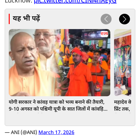
Lucknow.
pic.twitter.com/CINl4hAEyG
यह भी पढ़ें
राज्य
योगी सरकार ने कांवड़ यात्रा को भव्य बनाने की तैयारी,
महादेव के स्ल
9-10 अगस्त को पश्चिमी यूपी के सात जिलों में कांवड़ियों
प्रिंट तक, युवाओ
का होगा पुष्पवर्षा से स्वागत
रौनक, छोटे दु
— ANI (@ANI)
March 17, 2026