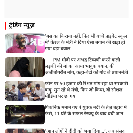
भारत समेत 5 देशों पर 100% टैरिफ
8:19 AM
ट्रेंडिंग न्यूज़
PM मोदी आज IIT दिल्ली के दीक्षांत समारोह में शामिल होंगे
'बस का किराया नहीं, फिर भी बच्चे प्राइवेट स्कूल
में' केरल के मंत्री ने दिया ऐसा बयान की खड़ा हो
गया बड़ा बवाल
PM मोदी पर अभद्र टिप्पणी करने वाली
लड़की की मां का आया भावुक बयान, की
अजीबोगरीब मांग, कहा-बेटी को गोद लें प्रधानमंत्री
फोन पर 50 हजार की रिश्वत मांग रहा था सरकारी
बाबू, सुन रहे थे मंत्री, फिर जो किया, वो सोशल
मीडिया पर छा गया
पिकनिक मनाने गए 4 युवक नदी के तेज़ बहाव में
फंसे, 11 घंटे के सफल रेस्क्यू के बाद बची जान
‘आप लोगों ने दीदी को भगा दिया…’, जब संसद