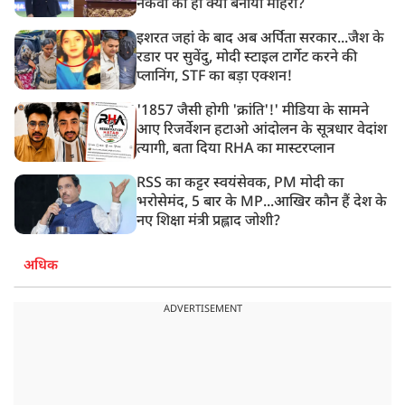
नकवी को ही क्यों बनाया मोहरा?
इशरत जहां के बाद अब अर्पिता सरकार...जैश के
रडार पर सुवेंदु, मोदी स्टाइल टार्गेट करने की
प्लानिंग, STF का बड़ा एक्शन!
'1857 जैसी होगी 'क्रांति'!' मीडिया के सामने
आए रिजर्वेशन हटाओ आंदोलन के सूत्रधार वेदांश
त्यागी, बता दिया RHA का मास्टरप्लान
RSS का कट्टर स्वयंसेवक, PM मोदी का
भरोसेमंद, 5 बार के MP...आखिर कौन हैं देश के
नए शिक्षा मंत्री प्रह्लाद जोशी?
अधिक
ADVERTISEMENT