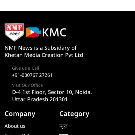
NMF News is a Subsidary of
Khetan Media Creation Pvt Ltd
Give us a Call
+91-080767 27261
Visit Our Office
D-4 1st Floor, Sector 10, Noida,
Uttar Pradesh 201301
Company
Category
About us
न्यूज