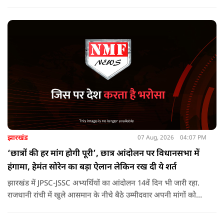
पौड़ी-देवप्रयाग मार्ग पर हुई भीषण सड़क दुर्घटना का समाचार अत्यंत
पीड़ादायक है. उन्होंने जिला प्रशासन को घायलों के समुचित एवं त्वरित
उपचार तथा गंभीर रूप से घायलों को आवश्यकता पड़ने पर एयरलिफ्ट कर
उच्च चिकित्सा केंद्रों में रेफर करने के निर्देश दिए हैं.
झारखंड
07 Aug, 2026
04:07 PM
‘छात्रों की हर मांग होगी पूरी’, छात्र आंदोलन पर विधानसभा में
हंगामा, हेमंत सोरेन का बड़ा ऐलान लेकिन रख दी ये शर्त
झारखंड में JPSC-JSSC अभ्यर्थियों का आंदोलन 14वें दिन भी जारी रहा.
राजधानी रांची में खुले आसमान के नीचे बैठे उम्मीदवार अपनी मांगों को
लेकर डटे हुए हैं. इस बीच CM हेमंत सोरेन का बड़ा बयान आया है.