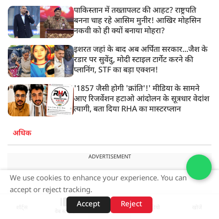
पाकिस्तान में तख्तापलट की आहट? राष्ट्रपति
बनना चाह रहे आसिम मुनीर! आखिर मोहसिन
नकवी को ही क्यों बनाया मोहरा?
इशरत जहां के बाद अब अर्पिता सरकार...जैश के
रडार पर सुवेंदु, मोदी स्टाइल टार्गेट करने की
प्लानिंग, STF का बड़ा एक्शन!
'1857 जैसी होगी 'क्रांति'!' मीडिया के सामने
आए रिजर्वेशन हटाओ आंदोलन के सूत्रधार वेदांश
त्यागी, बता दिया RHA का मास्टरप्लान
अधिक
ADVERTISEMENT
We use cookies to enhance your experience. You can
accept or reject tracking.
Accept
Reject
शॉर्ट्स
होम
वीडियो
खोजें
वेब स्टोरीज़