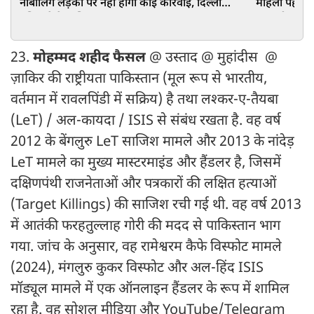
नाबालिग लड़की पर नहीं होगी कोई कार्रवाई, दिल्ली
महिला पहलवान
पुलिस ने केस लिया वापस
हुए बड़ी
23.
मोहम्मद शहीद फैसल
@ उस्ताद @ मुहांदीस @
ज़ाकिर की राष्ट्रीयता पाकिस्तान (मूल रूप से भारतीय,
वर्तमान में रावलपिंडी में सक्रिय) है तथा लश्कर-ए-तैयबा
(LeT) / अल-कायदा / ISIS से संबंध रखता है. वह वर्ष
2012 के बेंगलुरु LeT साजिश मामले और 2013 के नांदेड़
LeT मामले का मुख्य मास्टरमाइंड और हैंडलर है, जिसमें
दक्षिणपंथी राजनेताओं और पत्रकारों की लक्षित हत्याओं
(Target Killings) की साजिश रची गई थी. वह वर्ष 2013
में आतंकी फरहतुल्लाह गोरी की मदद से पाकिस्तान भाग
गया. जांच के अनुसार, वह रामेश्वरम कैफे विस्फोट मामले
(2024), मंगलुरु कुकर विस्फोट और अल-हिंद ISIS
मॉड्यूल मामले में एक ऑनलाइन हैंडलर के रूप में शामिल
रहा है. वह सोशल मीडिया और YouTube/Telegram