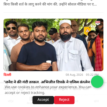
बिना किसी शर्त के लागू करने की मांग की. उन्होंने सोशल मीडिया पर एक
पोस्ट किया है जिस पर केंद्रीय मंत्री रिजिजू ने तंज कसा.
दिल्ली
08 Aug, 2026
05:22 PM
'जुनैद ने की गंदी हरकत, अभिजीत दिपके ने पुलिस कंप्लेन नहीं
We use cookies to enhance your experience. You can
करने दी', CJP प्रदर्शन में शामिल रही महिला ने खोली पोल
accept or reject tracking.
CJP प्रोटेस्ट के खत्म होने के बाद कई खुलासे हो रहे हैं. इसमें शामिल रही
Accept
Reject
शॉर्ट्स
होम
वीडियो
खोजें
एक महिला ने मोहम्मद जुनैद की पोल खोली और कहा कि वो गंदी हरकतें
वेब स्टोरीज़