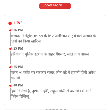
Show More
LIVE
8:06 PM
सरकार ने पेट्रोल ब्लेंडिंग के लिए अमेरिका से इथेनॉल आयात के
दावों को किया खारिज
7:25 PM
हरियाणा: पुलिस स्टेशन के बाहर गैंगवार, सात लोग घायल
6:25 PM
गलत AI कंटेंट पर सरकार सख्त, तीन घंटे में हटानी होगी अवैध
सामग्री
5:40 PM
‘हम विरोधी हैं, दुश्मन नहीं’, राहुल गांधी से बातचीत में बोले
किरेन रिजिजू
4:42 PM
झारखंड के छात्रों को CJP का समर्थन, रांची पहुंच रहा CJP का