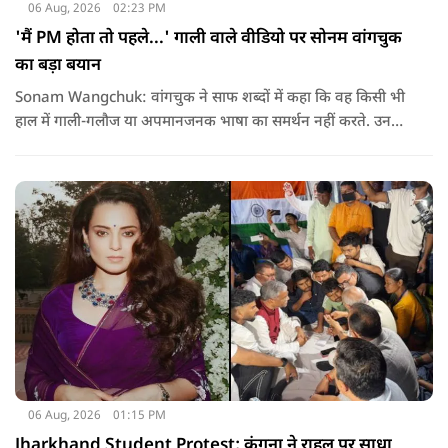
06 Aug, 2026
02:23 PM
'मैं PM होता तो पहले...' गाली वाले वीडियो पर सोनम वांगचुक
का बड़ा बयान
Sonam Wangchuk: वांगचुक ने साफ शब्दों में कहा कि वह किसी भी
हाल में गाली-गलौज या अपमानजनक भाषा का समर्थन नहीं करते. उनका
मानना है कि लोकतंत्र में अपनी बात रखने का अधिकार सभी को है,
लेकिन अपनी बात सम्मानजनक तरीके से कही जानी चाहिए.
06 Aug, 2026
01:15 PM
Jharkhand Student Protest: कंगना ने राहुल पर साधा