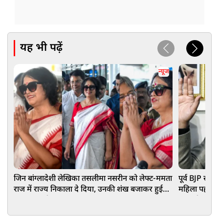
यह भी पढ़ें
न्यूज
जिन बांग्लादेशी लेखिका तसलीमा नसरीन को लेफ्ट-ममता
पूर्व BJP सां
राज में राज्य निकाला दे दिया, उनकी शंख बजाकर हुई
महिला पहलवान
बंगाल वापसी
हुए बड़ी