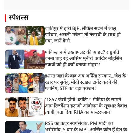
स्पेशल्स
बांकीपुर में हारी BJP, लेकिन सदमे में लालू
परिवार, असली ‘खेला’ तो तेजस्वी के साथ हो
गया, जानें कैसे
पाकिस्तान में तख्तापलट की आहट? राष्ट्रपति
बनना चाह रहे आसिम मुनीर! आखिर मोहसिन
नकवी को ही क्यों बनाया मोहरा?
इशरत जहां के बाद अब अर्पिता सरकार...जैश के
रडार पर सुवेंदु, मोदी स्टाइल टार्गेट करने की
प्लानिंग, STF का बड़ा एक्शन!
'1857 जैसी होगी 'क्रांति'!' मीडिया के सामने
आए रिजर्वेशन हटाओ आंदोलन के सूत्रधार वेदांश
त्यागी, बता दिया RHA का मास्टरप्लान
RSS का कट्टर स्वयंसेवक, PM मोदी का
भरोसेमंद, 5 बार के MP...आखिर कौन हैं देश के