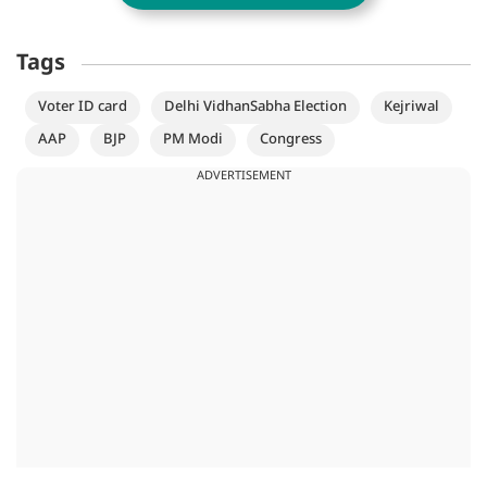
Tags
Voter ID card
Delhi VidhanSabha Election
Kejriwal
AAP
BJP
PM Modi
Congress
ADVERTISEMENT