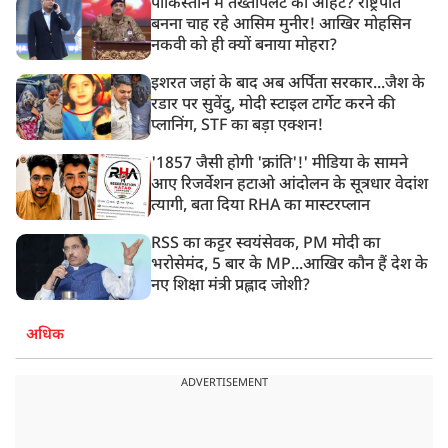
पाकिस्तान में तख्तापलट की आहट? राष्ट्रपति
बनना चाह रहे आसिम मुनीर! आखिर मोहसिन
नकवी को ही क्यों बनाया मोहरा?
इशरत जहां के बाद अब अर्पिता सरकार...जैश के
रडार पर सुवेंदु, मोदी स्टाइल टार्गेट करने की
प्लानिंग, STF का बड़ा एक्शन!
'1857 जैसी होगी 'क्रांति'!' मीडिया के सामने
आए रिजर्वेशन हटाओ आंदोलन के सूत्रधार वेदांश
त्यागी, बता दिया RHA का मास्टरप्लान
RSS का कट्टर स्वयंसेवक, PM मोदी का
भरोसेमंद, 5 बार के MP...आखिर कौन हैं देश के
नए शिक्षा मंत्री प्रह्लाद जोशी?
अधिक
ADVERTISEMENT