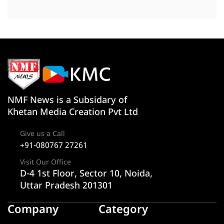
NMF News is a Subsidary of
Khetan Media Creation Pvt Ltd
Give us a Call
+91-080767 27261
Visit Our Office
D-4 1st Floor, Sector 10, Noida,
Uttar Pradesh 201301
Company
Category