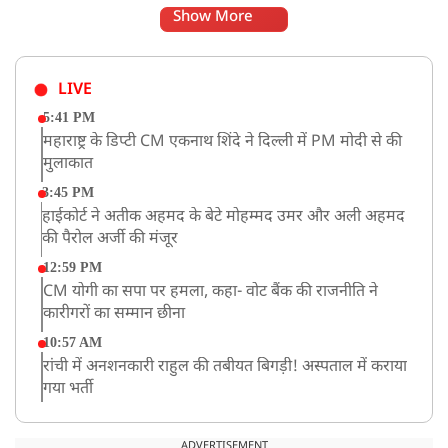
Show More
LIVE
5:41 PM
महाराष्ट्र के डिप्टी CM एकनाथ शिंदे ने दिल्ली में PM मोदी से की
मुलाकात
3:45 PM
हाईकोर्ट ने अतीक अहमद के बेटे मोहम्मद उमर और अली अहमद
की पैरोल अर्जी की मंजूर
12:59 PM
CM योगी का सपा पर हमला, कहा- वोट बैंक की राजनीति ने
कारीगरों का सम्मान छीना
10:57 AM
रांची में अनशनकारी राहुल की तबीयत बिगड़ी! अस्पताल में कराया
गया भर्ती
9:20 AM
CBI का बड़ा खुलासा, NTA के एक्सपर्ट्स ने ही लीक कराया
ADVERTISEMENT