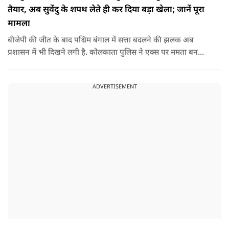
तैयार, अब सुवेंदु के शपथ लेते ही कर दिया बड़ा खेला; जानें पूरा
मामला
बीजेपी की जीत के बाद पश्चिम बंगाल में सत्ता बदलने की झलक अब
प्रशासन में भी दिखने लगी है. कोलकाता पुलिस ने एक्स पर ममता बनर्जी
और अभिषेक बनर्जी को अनफॉलो कर नरेंद्र मोदी और अमित शाह को
फॉलो करना शुरू कर दिया है, जिसे बदलते राजनीतिक समीकरणों का बड़ा
ADVERTISEMENT
संकेत माना जा रहा है.