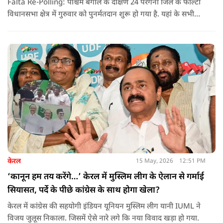
Falta Re-Polling: पश्चिम बंगाल के दक्षिण 24 परगना जिले के फाल्टा
विधानसभा क्षेत्र में गुरुवार को पुनर्मतदान शुरू हो गया है. यहां के सभी
285 मतदान केंद्रों पर दोबारा मतदान कराया जा रहा है. मतदान सुबह 7
बजे से शाम 6 बजे तक चलेगा और नतीजे 24 मई को घोषित किए जाएंगे.
केरल
15 May, 2026
12:51 PM
‘कानून हम तय करेंगे…’ केरल में मुस्लिम लीग के ऐलान से गर्माई
सियासत, पर्दे के पीछे कांग्रेस के साथ होगा खेला?
केरल में कांग्रेस की सहयोगी इंडियन यूनियन मुस्लिम लीग यानी IUML ने
विजय जुलूस निकाला. जिसमें ऐसे नारे लगे कि नया विवाद खड़ा हो गया.