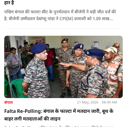
हार है
पश्चिम बंगाल की फाल्टा सीट के पुनर्मतदान में बीजेपी ने बड़ी जीत दर्ज की
है. बीजेपी उम्मीदवार देबांग्शु पांडा ने CPI(M) प्रत्याशी को 1.09 लाख
वोटों से हराया, जबकि TMC चौथे स्थान पर रही. पीएम मोदी ने इसे
लोकतंत्र की जीत बताया है.
बंगाल
21 May, 2026
08:49 AM
Falta Re-Polling: बंगाल के फाल्टा में मतदान जारी, बूथ के
बाहर लगी मतदाताओं की लाइन