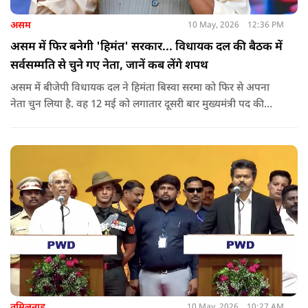
असम
10 May, 2026
12:36 PM
असम में फिर बनेगी 'हिमंत' सरकार... विधायक दल की बैठक में
सर्वसम्मति से चुने गए नेता, जानें कब लेंगे शपथ
असम में बीजेपी विधायक दल ने हिमंता बिस्वा सरमा को फिर से अपना
नेता चुन लिया है. वह 12 मई को लगातार दूसरी बार मुख्यमंत्री पद की
शपथ लेंगे. गुवाहाटी में हुई बैठक में उनके नाम पर सर्वसम्मति से मुहर
लगाई गई.
तमिलनाडु
10 May, 2026
10:27 AM