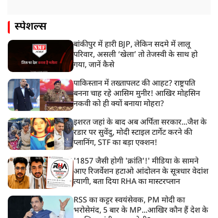
स्पेशल्स
बांकीपुर में हारी BJP, लेकिन सदमे में लालू
परिवार, असली ‘खेला’ तो तेजस्वी के साथ हो
गया, जानें कैसे
पाकिस्तान में तख्तापलट की आहट? राष्ट्रपति
बनना चाह रहे आसिम मुनीर! आखिर मोहसिन
नकवी को ही क्यों बनाया मोहरा?
इशरत जहां के बाद अब अर्पिता सरकार...जैश के
रडार पर सुवेंदु, मोदी स्टाइल टार्गेट करने की
प्लानिंग, STF का बड़ा एक्शन!
'1857 जैसी होगी 'क्रांति'!' मीडिया के सामने
आए रिजर्वेशन हटाओ आंदोलन के सूत्रधार वेदांश
त्यागी, बता दिया RHA का मास्टरप्लान
RSS का कट्टर स्वयंसेवक, PM मोदी का
भरोसेमंद, 5 बार के MP...आखिर कौन हैं देश के