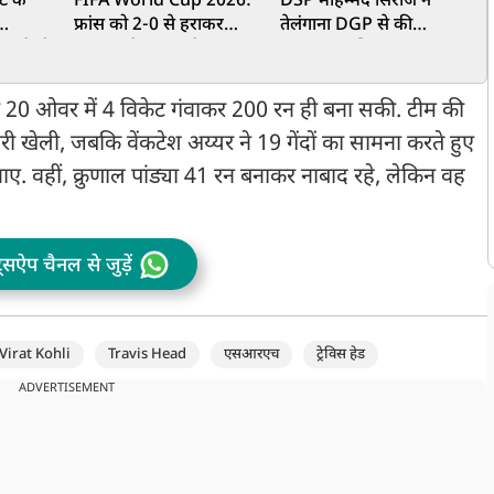
ट के
FIFA World Cup 2026:
DSP मोहम्मद सिराज ने
ल
फ्रांस को 2-0 से हराकर
तेलंगाना DGP से की
इ
बनाते ही
फाइनल में पहुंचा स्पेन, 16
मुलाकात, पुलिस कल्याण
2
साल बाद खिताबी मुकाबले में
योजनाओं पर हुई चर्चा
बनाई जगह
बी 20 ओवर में 4 विकेट गंवाकर 200 रन ही बना सकी. टीम की
री खेली, जबकि वेंकटेश अय्यर ने 19 गेंदों का सामना करते हुए
. वहीं, क्रुणाल पांड्या 41 रन बनाकर नाबाद रहे, लेकिन वह
ट्सऐप चैनल से जुड़ें
Virat Kohli
Travis Head
एसआरएच
ट्रेविस हेड
ADVERTISEMENT