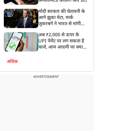
वलीना बोरगोहेन ने रचा
CWG 2026: ऋषिकांत सिंह
अनलिमिटेड कॉलिंग और डेटा
तिहास, कॉमनवेल्थ गेम्स
ने वेटलिफ्टिंग में जीता सिल्वर,
मोदी सरकार की चेतावनी के
026 में भारत का पहला
भारत की झोली में दूसरा मेडल
आगे झुका मेटा, मार्क
पदक पक्का
ज़ुकरबर्ग ने भारत से मांगी
माफ़ी, गलती भी स्वीकार की
अब ₹2,000 से ऊपर के
UPI पेमेंट पर लग सकता है
चार्ज, आम आदमी पर क्या
होगा असर?
अधिक
ADVERTISEMENT