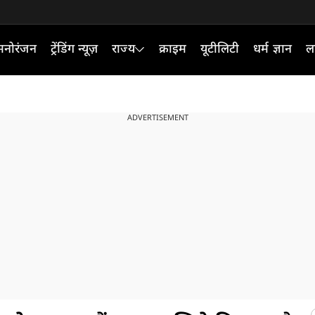
मनोरंजन
ट्रेंडिंग न्यूज़
राज्य
क्राइम
यूटीलिटी
धर्म ज्ञान
ल
ADVERTISEMENT