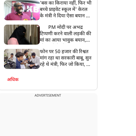
'बस का किराया नहीं, फिर भी
अनमोल कुछ नहीं
बच्चे प्राइवेट स्कूल में' केरल
के मंत्री ने दिया ऐसा बयान की
खड़ा हो गया बड़ा बवाल
PM मोदी पर अभद्र
टिप्पणी करने वाली लड़की की
मां का आया भावुक बयान,
की अजीबोगरीब मांग, कहा-
फोन पर 50 हजार की रिश्वत
बेटी को गोद लें प्रधानमंत्री
मांग रहा था सरकारी बाबू, सुन
रहे थे मंत्री, फिर जो किया, वो
सोशल मीडिया पर छा गया
अधिक
ADVERTISEMENT