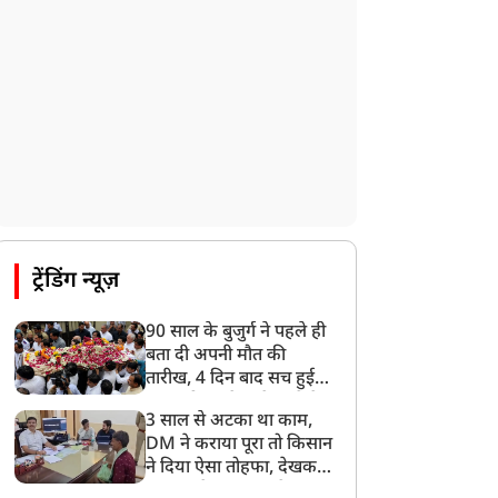
ट्रेंडिंग न्यूज़
90 साल के बुजुर्ग ने पहले ही
बता दी अपनी मौत की
तारीख, 4 दिन बाद सच हुई
बात, परिवार ने गाजे-बाजे के
3 साल से अटका था काम,
साथ निकाली अंतिम यात्रा
DM ने कराया पूरा तो किसान
ने दिया ऐसा तोहफा, देखकर
अफसर ने कहा- इससे