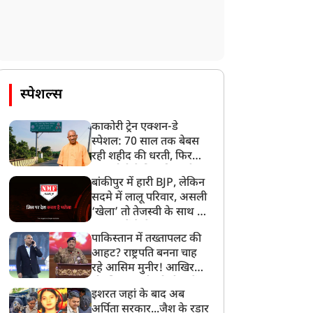
स्पेशल्स
काकोरी ट्रेन एक्शन-डे
स्पेशल: 70 साल तक बेबस
रही शहीद की धरती, फिर
CM योगी ने मिटा दिया तीन
बांकीपुर में हारी BJP, लेकिन
पीढ़ियों का दर्द
सदमे में लालू परिवार, असली
‘खेला’ तो तेजस्वी के साथ हो
गया, जानें कैसे
पाकिस्तान में तख्तापलट की
आहट? राष्ट्रपति बनना चाह
रहे आसिम मुनीर! आखिर
मोहसिन नकवी को ही क्यों
इशरत जहां के बाद अब
बनाया मोहरा?
अर्पिता सरकार...जैश के रडार