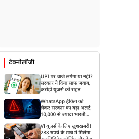
टेक्नोलॉजी
UPI पर चार्ज लगेगा या नहीं?
सरकार ने दिया साफ जवाब,
करोड़ों यूजर्स को राहत
खेल
खेल
WhatsApp हैकिंग को
लेकर सरकार का बड़ा अलर्ट,
10,000 से ज्यादा भारतीयों
को साइबर हमले से बचाया
Vi यूजर्स के लिए खुशखबरी!
गया
288 रुपये के खर्च में मिलेगा