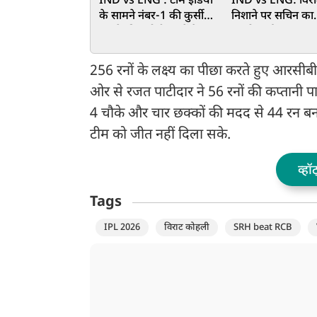
IND vs ENG : टीम इंडिया
IND vs ENG: विरा
के सामने नंबर-1 की कुर्सी
निशाने पर सचिन का
बचाने की चुनौती, जानें कैसा
महारिकॉर्ड, 203 रन 
रहेगा पिच और मौसम का हाल
रचेंगे इतिहास
256 रनों के लक्ष्य का पीछा करते हुए आरसी
ओर से रजत पाटीदार ने 56 रनों की कप्तानी पा
4 चौके और चार छक्कों की मदद से 44 रन बनाए
टीम को जीत नहीं दिला सके.
व्हॉ
Tags
IPL 2026
विराट कोहली
SRH beat RCB