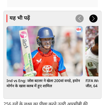
यह भी पढ़ें
खेल
Ind vs Eng: जोस बटलर ने खेला 200वां वनडे, इयोन
FIFA World C
मोर्गन के खास क्लब में हुए शामिल
जीत, 64 साल पु
256 रनों के लक्ष्य का पीछा करने उतरी आरसीबी की