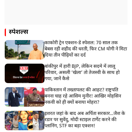
स्पेशल्स
काकोरी ट्रेन एक्शन-डे स्पेशल: 70 साल तक
बेबस रही शहीद की धरती, फिर CM योगी ने मिटा
दिया तीन पीढ़ियों का दर्द
बांकीपुर में हारी BJP, लेकिन सदमे में लालू
परिवार, असली ‘खेला’ तो तेजस्वी के साथ हो
गया, जानें कैसे
पाकिस्तान में तख्तापलट की आहट? राष्ट्रपति
बनना चाह रहे आसिम मुनीर! आखिर मोहसिन
नकवी को ही क्यों बनाया मोहरा?
इशरत जहां के बाद अब अर्पिता सरकार...जैश के
रडार पर सुवेंदु, मोदी स्टाइल टार्गेट करने की
प्लानिंग, STF का बड़ा एक्शन!