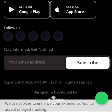
GET IT ON
GET IT ON
Google Play
App Store
Follow us
Stay Informed. Get Notified
Subscribe
Copyright © 2026 KMC PVT. LTD. All Rights Reserved.
Designed & Developed by
We use cookies to enhance your experience. You can
accept or reject tracking.