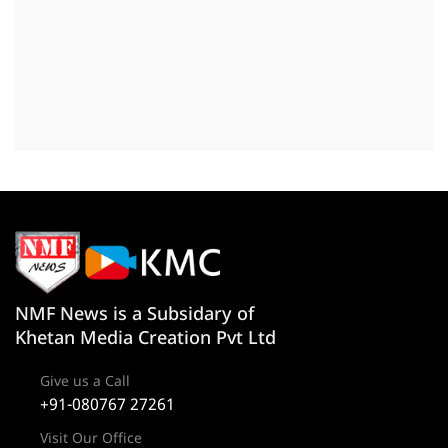
NMF News is a Subsidary of
Khetan Media Creation Pvt Ltd
Give us a Call
+91-080767 27261
Visit Our Office