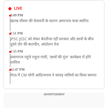
LIVE
3:09 PM
खराब मौसम की चेतावनी के कारण अमरनाथ यात्रा स्थगित
2:51 PM
JPSC-JSSC को लेकर बेनतीजा रही सरकार और छात्रों के बीच
दूसरे दौर की बातचीत, आंदोलन तेज
1:55 PM
प्रयागराज पहुंचे राहुल गांधी, ‘छात्रों की गूंज’ कार्यक्रम में होंगे
शामिल
12:47 PM
मेरठ में CM योगी आदित्यनाथ ने कांवड़ यात्रियों का किया स्वागत
11:04 AM
असम बाढ़: 13 जिलों में 15 लाख से ज्यादा लोग प्रभावित, मृतकों
ADVERTISEMENT
की संख्या 98 तक पहुंची
10:21 AM