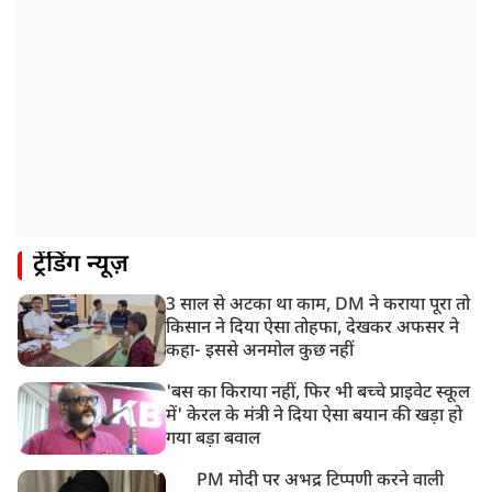
हिमाचल के चंबा में बड़ा सड़क हादसा, 7 यात्रियों की मौत; 11
घायल
9:23 AM
सलमान खान के घर के बाहर ड्यूटी पर तैनात पुलिसकर्मी की मौत,
अचानक बिगड़ी थी तबीयत
8:23 AM
देश के कई हिस्सों में भारी बारिश के आसार, मौसम विभाग ने
जारी किया अलर्ट
8:20 AM
ट्रेंडिंग न्यूज़
भारत समेत 5 देशों पर 100% टैरिफ
3 साल से अटका था काम, DM ने कराया पूरा तो
8:19 AM
किसान ने दिया ऐसा तोहफा, देखकर अफसर ने
PM मोदी आज IIT दिल्ली के दीक्षांत समारोह में शामिल होंगे
कहा- इससे अनमोल कुछ नहीं
'बस का किराया नहीं, फिर भी बच्चे प्राइवेट स्कूल
में' केरल के मंत्री ने दिया ऐसा बयान की खड़ा हो
गया बड़ा बवाल
PM मोदी पर अभद्र टिप्पणी करने वाली