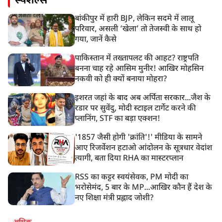
स्पेशल्स
बांकीपुर में हारी BJP, लेकिन सदमे में लालू
परिवार, असली ‘खेला’ तो तेजस्वी के साथ हो
गया, जानें कैसे
पाकिस्तान में तख्तापलट की आहट? राष्ट्रपति
बनना चाह रहे आसिम मुनीर! आखिर मोहसिन
नकवी को ही क्यों बनाया मोहरा?
इशरत जहां के बाद अब अर्पिता सरकार...जैश के
रडार पर सुवेंदु, मोदी स्टाइल टार्गेट करने की
प्लानिंग, STF का बड़ा एक्शन!
'1857 जैसी होगी 'क्रांति'!' मीडिया के सामने
आए रिजर्वेशन हटाओ आंदोलन के सूत्रधार वेदांश
त्यागी, बता दिया RHA का मास्टरप्लान
RSS का कट्टर स्वयंसेवक, PM मोदी का
भरोसेमंद, 5 बार के MP...आखिर कौन हैं देश के
नए शिक्षा मंत्री प्रह्लाद जोशी?