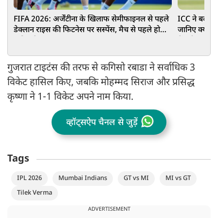
FIFA 2026: अर्जेंटीना के खिलाफ सेमीफाइनल से पहले
ICC ने बदला 
डेक्लान राइस की फिटनेस पर सस्पेंस, मैच से पहले होगा
जानिए क्या ह
अंतिम फैसला
में एंट्री
गुजरात टाइटंस की तरफ से कगिसो रबाडा ने सर्वाधिक 3
विकेट हासिल किए, जबकि मोहम्मद सिराज और प्रसिद्ध
कृष्णा ने 1-1 विकेट अपने नाम किया.
व्हॉट्सऐप चैनल से जुड़ें
Tags
IPL 2026
Mumbai Indians
GT vs MI
MI vs GT
Tilek Verma
ADVERTISEMENT