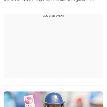
से जमकर धमाल मचाया. उन्होंने पहले टी20 इंटरनेशनल मुकाबले में सिर्फ
18 गेंदों में अर्धशतक लगाया था. वहीं, तीसरे टी20 में उन्होंने 49 गेंदों में 8
चौके और 4 छक्कों की मदद से 81 रनों की दमदार पारी खेली थी.
ADVERTISEMENT