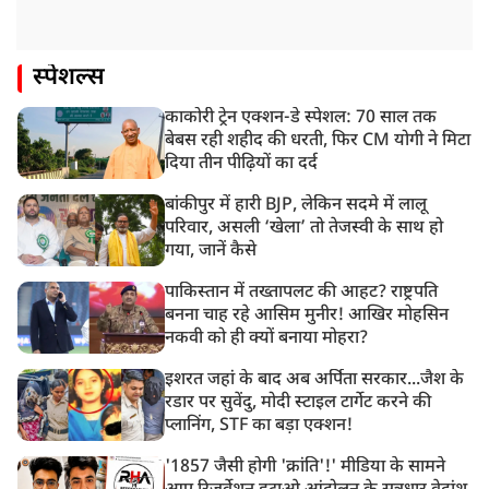
स्पेशल्स
काकोरी ट्रेन एक्शन-डे स्पेशल: 70 साल तक
बेबस रही शहीद की धरती, फिर CM योगी ने मिटा
दिया तीन पीढ़ियों का दर्द
बांकीपुर में हारी BJP, लेकिन सदमे में लालू
परिवार, असली ‘खेला’ तो तेजस्वी के साथ हो
गया, जानें कैसे
पाकिस्तान में तख्तापलट की आहट? राष्ट्रपति
बनना चाह रहे आसिम मुनीर! आखिर मोहसिन
नकवी को ही क्यों बनाया मोहरा?
इशरत जहां के बाद अब अर्पिता सरकार...जैश के
रडार पर सुवेंदु, मोदी स्टाइल टार्गेट करने की
प्लानिंग, STF का बड़ा एक्शन!
'1857 जैसी होगी 'क्रांति'!' मीडिया के सामने