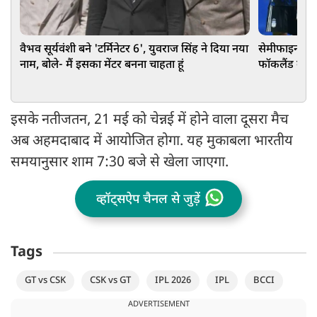
वैभव सूर्यवंशी बने 'टर्मिनेटर 6', युवराज सिंह ने दिया नया
सेमीफाइनल जीत
नाम, बोले- मैं इसका मेंटर बनना चाहता हूं
फॉकलैंड बैनर 
इसके नतीजतन, 21 मई को चेन्नई में होने वाला दूसरा मैच
अब अहमदाबाद में आयोजित होगा. यह मुकाबला भारतीय
समयानुसार शाम 7:30 बजे से खेला जाएगा.
व्हॉट्सऐप चैनल से जुड़ें
Tags
GT vs CSK
CSK vs GT
IPL 2026
IPL
BCCI
ADVERTISEMENT