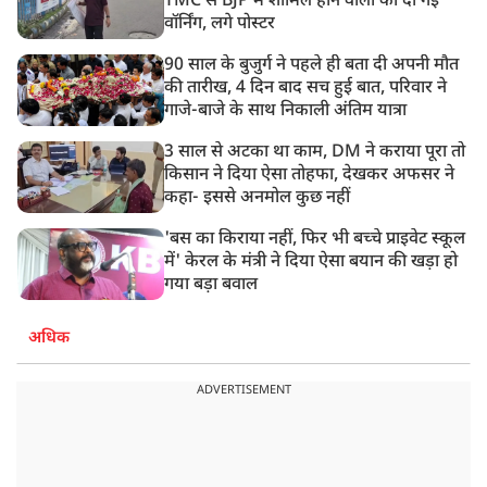
TMC से BJP में शामिल होने वालों को दी गई
वॉर्निंग, लगे पोस्टर
90 साल के बुजुर्ग ने पहले ही बता दी अपनी मौत
की तारीख, 4 दिन बाद सच हुई बात, परिवार ने
गाजे-बाजे के साथ निकाली अंतिम यात्रा
3 साल से अटका था काम, DM ने कराया पूरा तो
किसान ने दिया ऐसा तोहफा, देखकर अफसर ने
कहा- इससे अनमोल कुछ नहीं
'बस का किराया नहीं, फिर भी बच्चे प्राइवेट स्कूल
में' केरल के मंत्री ने दिया ऐसा बयान की खड़ा हो
गया बड़ा बवाल
अधिक
ADVERTISEMENT