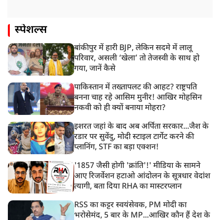
स्पेशल्स
बांकीपुर में हारी BJP, लेकिन सदमे में लालू
परिवार, असली ‘खेला’ तो तेजस्वी के साथ हो
गया, जानें कैसे
पाकिस्तान में तख्तापलट की आहट? राष्ट्रपति
बनना चाह रहे आसिम मुनीर! आखिर मोहसिन
नकवी को ही क्यों बनाया मोहरा?
इशरत जहां के बाद अब अर्पिता सरकार...जैश के
रडार पर सुवेंदु, मोदी स्टाइल टार्गेट करने की
प्लानिंग, STF का बड़ा एक्शन!
'1857 जैसी होगी 'क्रांति'!' मीडिया के सामने
आए रिजर्वेशन हटाओ आंदोलन के सूत्रधार वेदांश
त्यागी, बता दिया RHA का मास्टरप्लान
RSS का कट्टर स्वयंसेवक, PM मोदी का
भरोसेमंद, 5 बार के MP...आखिर कौन हैं देश के