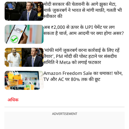
मोदी सरकार की चेतावनी के आगे झुका मेटा,
मार्क ज़ुकरबर्ग ने भारत से मांगी माफ़ी, गलती भी
स्वीकार की
अब ₹2,000 से ऊपर के UPI पेमेंट पर लग
सकता है चार्ज, आम आदमी पर क्या होगा असर?
‘मांफी मांगें जुकरबर्ग वरना कार्रवाई के लिए रहें
तैयार’, PM मोदी की पोस्ट हटाने पर संसदीय
समिति ने Meta को लगाई फटकार
Amazon Freedom Sale का धमाका! फोन,
TV और AC पर 80% तक की छूट
अधिक
ADVERTISEMENT