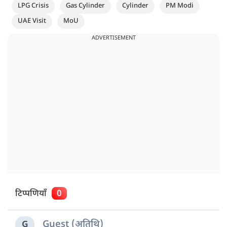
LPG Crisis
Gas Cylinder
Cylinder
PM Modi
UAE Visit
MoU
ADVERTISEMENT
टिप्पणियाँ
0
Guest (अतिथि)
G