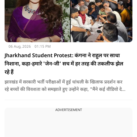
06 Aug, 2026
01:15 PM
Jharkhand Student Protest: कंगना ने राहुल पर साधा
निशाना, कहा-हमारे 'जेन-जी' सच में हर तरह की तकलीफ झेल
रहे हैं
झारखंड में सरकारी भर्ती परीक्षाओं में हुई धांधली के खिलाफ प्रदर्शन कर
रहे बच्चों की विवशता को समझाते हुए उन्होंने कहा, "मैंने कई वीडियो देखे
हैं कि बच्चों को त्रिपाल लगाने की इजाजत नहीं दी जा रही है. खाने की
ठीक स्थिति नहीं है, बच्चों ने दो-तीन दिन से कपड़े नहीं बदले हैं. हालात
ADVERTISEMENT
यहां तक गंभीर हैं कि बच्चों के पास ऑनलाइन फूड नहीं जा पा रहा है. ऐसी
स्थिति में राहुल गांधी वहां नहीं पहुंच रहे हैं.