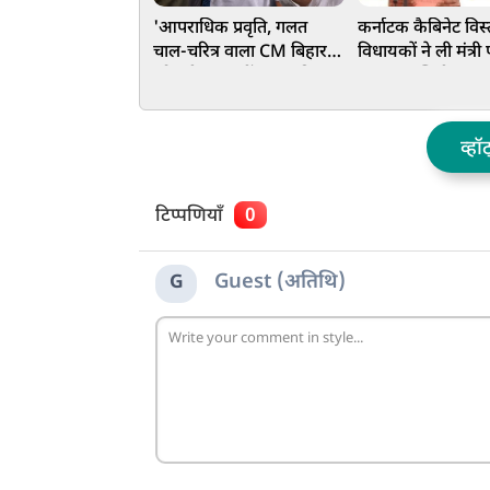
'आपराधिक प्रवृति, गलत
कर्नाटक कैबिनेट विस्
चाल-चरित्र वाला CM बिहार
विधायकों ने ली मंत्र
को स्वीकार नहीं...', बांकीपुर
शपथ, आखिरी वक्त 
जीत के बाद सम्राट चौधरी पर
फेरबदल से कांग्रेस म
बरसे प्रशांत किशोर
व्हॉ
टिप्पणियाँ
0
Guest (अतिथि)
G