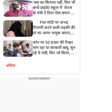
'बस का किराया नहीं, फिर भी
अनमोल कुछ नहीं
बच्चे प्राइवेट स्कूल में' केरल
के मंत्री ने दिया ऐसा बयान की
खड़ा हो गया बड़ा बवाल
PM मोदी पर अभद्र
टिप्पणी करने वाली लड़की की
मां का आया भावुक बयान,
की अजीबोगरीब मांग, कहा-
फोन पर 50 हजार की रिश्वत
बेटी को गोद लें प्रधानमंत्री
मांग रहा था सरकारी बाबू, सुन
रहे थे मंत्री, फिर जो किया, वो
सोशल मीडिया पर छा गया
अधिक
ADVERTISEMENT