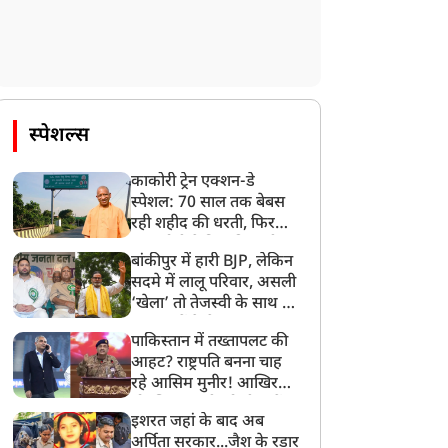
स्पेशल्स
काकोरी ट्रेन एक्शन-डे
स्पेशल: 70 साल तक बेबस
रही शहीद की धरती, फिर
CM योगी ने मिटा दिया तीन
बांकीपुर में हारी BJP, लेकिन
पीढ़ियों का दर्द
सदमे में लालू परिवार, असली
‘खेला’ तो तेजस्वी के साथ हो
गया, जानें कैसे
पाकिस्तान में तख्तापलट की
आहट? राष्ट्रपति बनना चाह
रहे आसिम मुनीर! आखिर
मोहसिन नकवी को ही क्यों
इशरत जहां के बाद अब
बनाया मोहरा?
अर्पिता सरकार...जैश के रडार