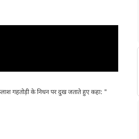
की चाहत उन्हें विशेष व्यक्ति बनाती थी, कैलाश दा आपका सहज और सरल
ा याद आएंगे, ॐ शान्ति
।"
ैलाश गहतोड़ी के निधन पर दुख जताते हुए कहा: "
वन विकास
 कैलाश गहतोड़ी जी के निधन का पीड़ादायक समाचार सुन स्तब्ध हूं, कैलाश जी का
षति है, इस असीम कष्ट को शब्दों में बयान नहीं कर पा रहा हूं, आपने अपना पूरा
 रूप में सदैव याद किए जाएं, एक विधायक के रूप में चम्पावत क्षेत्र के
, राजनीति और जनसेवा के क्षेत्र में आपसे मिला सानिध्य इतना आत्मीय और हृदय
हमारे बीच नहीं हैं, एक अच्छे मित्र और बड़े भाई के रूप में आप सदैव याद