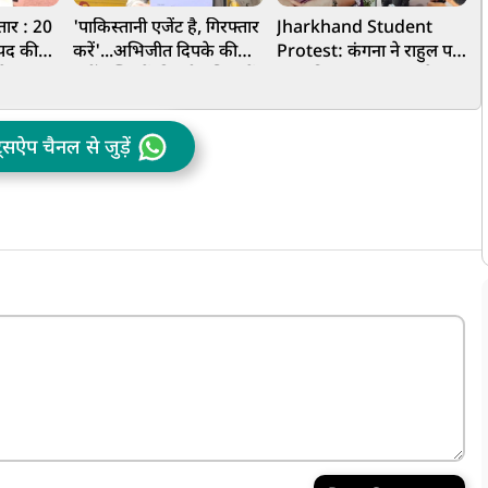
तार : 20
'पाकिस्तानी एजेंट है, गिरफ्तार
Jharkhand Student
म
ी पद की
करें'...अभिजीत दिपके की
Protest: कंगना ने राहुल पर
फ
के
बढ़ीं मुश्किलें, दिल्ली पुलिस में
साधा निशाना, कहा-हमारे
ल
ें बगावत
शिकायत दर्ज, की गई गंभीर
'जेन-जी' सच में हर तरह की
म
मांग
तकलीफ झेल रहे हैं
ट्सऐप चैनल से जुड़ें