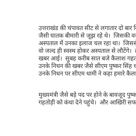
के लिए अपनी विधायकी कुर्बान कर देने वाले कैलाश गहत
उत्तराखंड की चंपावत सीट से लगातार दो बार 
जैसी घातक बीमारी से जूझ रहे थे। जिसकी वज
अस्पताल में उनका इलाज चल रहा था। जिससे 
वो जल्द ही स्वस्थ होकर अस्पताल से लौटेंगे।
खबर आई। सुबह करीब सात बजे कैलाश गहतोड़ी
उनके निधन की खबर जैसे सीएम पुष्कर सिंह धा
उनके निधन पर सीएम धामी ने कहा हमारे कैल
मुख्यमंत्री जैसे बड़े पद पर होने के बावजूद प
गहतोड़ी को कंधा देने पहुंचे। और आखिरी
किस कदर उदास हैं। ये इसी बात से समझ सकते हैं कि उन्हो
"
काशीपुर पहुंचकर राज्य वन विकास निगम के अध्यक्ष कैला
की, गहतोड़ी जी अब नहीं हैं, दिल नहीं मानता, हर क्षण
है, कैलाश दा को संगठन से जब भी जो जिम्मेदारी मिली उन्