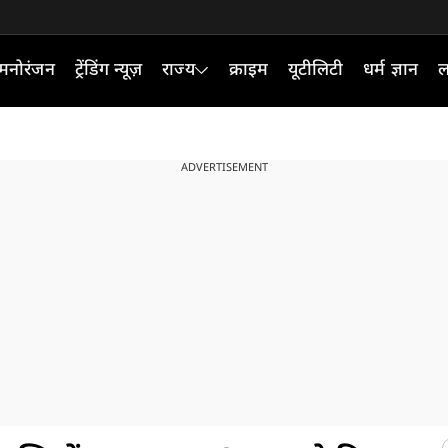
मनोरंजन
ट्रेंडिंग न्यूज़
राज्य
क्राइम
यूटीलिटी
धर्म ज्ञान
ल
ADVERTISEMENT