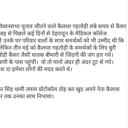
ोड़ी जैसे दिग्गज नेता ने तीन मई को आखिरकार दुनिया को अलविदा कह दिया।
विधानसभा चुनाव जीतने वाले कैलाश गहतोड़ी लंबे समय से कैंसर
ह से पिछले कई दिनों से देहरादून के मेडिकल कॉलेज
उनके घर परिवार वालों के साथ समर्थकों को भी उम्मीद थी कि
 लेकिन तीन मई को कैलाश गहतोड़ी के समर्थकों के लिए बुरी
 कैंसर जैसी घातक बीमारी से जिंदगी की जंग हार गये।
मी के पास पहुंची। वो तो मानो अंदर ही अंदर टूट से गये।
ाश दा हमेशा लोगों की मदद करते थे।
ुष्कर सिंह धामी तमाम प्रोटोकॉल तोड़ कर खुद अपने नेता कैलाश
 सफर तक उनका साथ निभाया।
कैलाश गहतोड़ी के जाने से सीएम धामी
ंने अपने दुख को शब्दों में पिरोते हुए सीएम धामी ने एक ट्वीट में लिखा:
श चंद्र गहतोड़ी जी की अंतिम यात्रा में शामिल होकर उन्हें श्रद्धांजलि अर्पित
 बस उनके साथ बिताए पल आंखों के सामने आ रहे हैं और समय स्थिर हो जा रहा
होंने उसे बखूबी निभाया, वे एक जमीन से जुड़े नेता थे, जनपद चम्पावत के