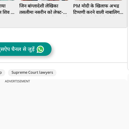
ाया
जिन बांग्लादेशी लेखिका
PM मोदी के खिलाफ अभद्र
क
न शिव पर
तसलीमा नसरीन को लेफ्ट-
टिप्पणी करने वाली नाबालिग
क
ना
ममता राज में राज्य निकाला दे
लड़की पर नहीं होगी कोई
म
, भड़के
दिया, उनकी शंख बजाकर हुई
कार्रवाई, दिल्ली पुलिस ने केस
बंगाल वापसी
लिया वापस
ट्सऐप चैनल से जुड़ें
p
Supreme Court lawyers
ADVERTISEMENT