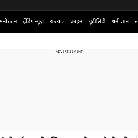
मनोरंजन
ट्रेंडिंग न्यूज़
राज्य
क्राइम
यूटीलिटी
धर्म ज्ञान
ल
ADVERTISEMENT