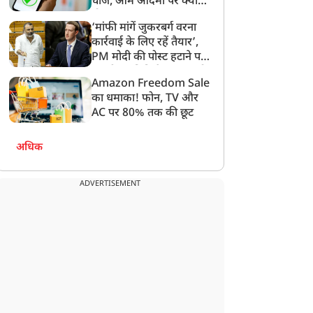
चार्ज, आम आदमी पर क्या
ौन हैं विश्वेश नेगी? जिन्हें जंग
धर्मांतरण, विदेशी चंदे पर
होगा असर?
‘मांफी मांगें जुकरबर्ग वरना
े बीच मोदी सरकार ने तेहरान
भारत ने कसी नकेल तो
कार्रवाई के लिए रहें तैयार’,
ें दी बड़ी जिम्मेदारी
निकली अमेरिकी सांसद की
PM मोदी की पोस्ट हटाने पर
चीख, विरोध से साबित हुआ,
संसदीय समिति ने Meta को
क्यों जरूरी है FCRA कानून
Amazon Freedom Sale
लगाई फटकार
का धमाका! फोन, TV और
AC पर 80% तक की छूट
अधिक
ADVERTISEMENT