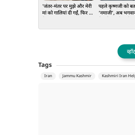
'जंतर-मंतर पर मुझे और मेरी
पहले कृष्णजी को बत
मां को गालियां दी गईं, फिर भी
‘नमाजी’, अब भगवा
मैं माफ करना चाहता हूं' -
विवादित कमेंट, मौला
इंस्टा वीडियो में भावुक हुए
जर्जिस ने पार की हदें
PM मोदी
हिंदू संगठन
व्हॉ
Tags
Iran
Jammu Kashmir
Kashmiri Iran Hel