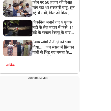
फोन पर 50 हजार की रिश्वत
बेटी को गोद लें प्रधानमंत्री
मांग रहा था सरकारी बाबू, सुन
रहे थे मंत्री, फिर जो किया, वो
सोशल मीडिया पर छा गया
पिकनिक मनाने गए 4 युवक
नदी के तेज़ बहाव में फंसे, 11
घंटे के सफल रेस्क्यू के बाद
बची जान
‘आप लोगों ने दीदी को भगा
दिया…’, जब संसद में प्रियंका
गांधी से भिड़ गए ममता के
सांसद, देखें दिलचस्प Video
अधिक
ADVERTISEMENT