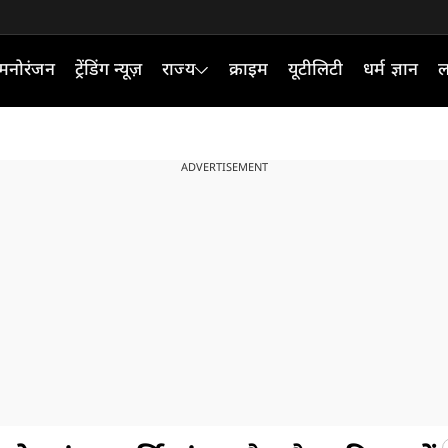
मनोरंजन
ट्रेंडिंग न्यूज़
राज्य
क्राइम
यूटीलिटी
धर्म ज्ञान
ल
ADVERTISEMENT