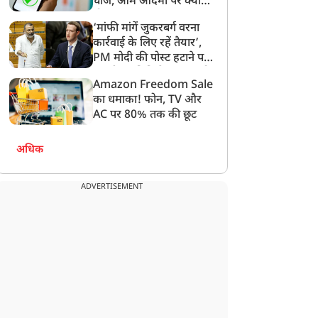
चार्ज, आम आदमी पर क्या
होगा असर?
‘मांफी मांगें जुकरबर्ग वरना
कार्रवाई के लिए रहें तैयार’,
PM मोदी की पोस्ट हटाने पर
संसदीय समिति ने Meta को
Amazon Freedom Sale
लगाई फटकार
का धमाका! फोन, TV और
AC पर 80% तक की छूट
अधिक
ADVERTISEMENT