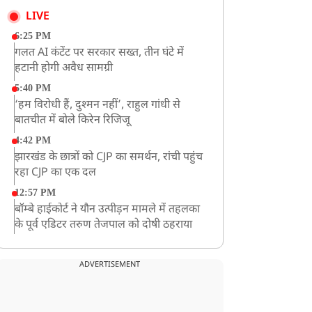
LIVE
6:25 PM
गलत AI कंटेंट पर सरकार सख्त, तीन घंटे में
हटानी होगी अवैध सामग्री
5:40 PM
‘हम विरोधी हैं, दुश्मन नहीं’, राहुल गांधी से
बातचीत में बोले किरेन रिजिजू
4:42 PM
झारखंड के छात्रों को CJP का समर्थन, रांची पहुंच
रहा CJP का एक दल
12:57 PM
बॉम्बे हाईकोर्ट ने यौन उत्पीड़न मामले में तहलका
के पूर्व एडिटर तरुण तेजपाल को दोषी ठहराया
12:47 PM
माफिया अतीक अहमद के छोटे बेटे अबान की
ADVERTISEMENT
एक्सीडेंट में मौत
11:12 AM