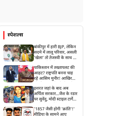
स्पेशल्स
बांकीपुर में हारी BJP, लेकिन
सदमे में लालू परिवार, असली
‘खेला’ तो तेजस्वी के साथ हो
गया, जानें कैसे
पाकिस्तान में तख्तापलट की
आहट? राष्ट्रपति बनना चाह
रहे आसिम मुनीर! आखिर
मोहसिन नकवी को ही क्यों
इशरत जहां के बाद अब
बनाया मोहरा?
अर्पिता सरकार...जैश के रडार
पर सुवेंदु, मोदी स्टाइल टार्गेट
करने की प्लानिंग, STF का
'1857 जैसी होगी 'क्रांति'!'
बड़ा एक्शन!
मीडिया के सामने आए