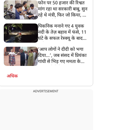
फोन पर 50 हजार की रिश्वत
बेटी को गोद लें प्रधानमंत्री
मांग रहा था सरकारी बाबू, सुन
रहे थे मंत्री, फिर जो किया, वो
सोशल मीडिया पर छा गया
पिकनिक मनाने गए 4 युवक
नदी के तेज़ बहाव में फंसे, 11
घंटे के सफल रेस्क्यू के बाद
बची जान
‘आप लोगों ने दीदी को भगा
दिया…’, जब संसद में प्रियंका
गांधी से भिड़ गए ममता के
सांसद, देखें दिलचस्प Video
अधिक
ADVERTISEMENT