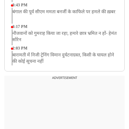
3:43 PM
बंगाल की पूर्व सीएम ममता बनर्जी के काफिले पर हमले की ख़बर
3:17 PM
नौजवानों को गुमराह किया जा रहा, हमारे छात्र भ्रमित न हों- हेमंत
सोरेन
2:03 PM
बारामती में निजी ट्रेनिंग विमान दुर्घटनाग्रस्त, किसी के घायल होने
की कोई सूचना नहीं
12:16 PM
JPSC परीक्षा विवाद: अनशन पर बैठे छात्र नेता देवेंद्र महतो की
ADVERTISEMENT
तबीयत बिगड़ी
10:44 AM
रांचीः छात्रों के समर्थन में विधायक जयराम महतो ने शुरू किया
निर्जला उपवास
10:42 AM
NIA ने मलप्पुरम विस्फोटक केस में मुख्य साजिशकर्ता को
गिरफ्तार किया