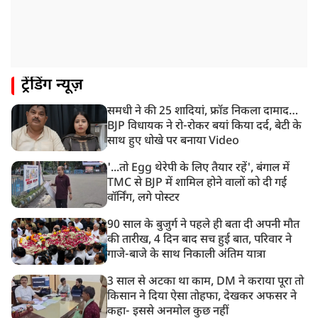
8:26 AM
PM मोदी को आया अमेरिकी उपराष्ट्रपति जेडी वेंस का फोन,
रणनीतिक मुद्दों पर हुई बात
8:23 AM
ट्रेंडिंग न्यूज़
रांची: छात्रों और झारखंड सरकार के बीच आज होगी तीसरे दौर
की बातचीत
समधी ने की 25 शादियां, फ्रॉड निकला दामाद…
8:22 AM
BJP विधायक ने रो-रोकर बयां किया दर्द, बेटी के
देशभर में आज से 'हर घर तिरंगा' अभियान, सीएम योगी लखनऊ
साथ हुए धोखे पर बनाया Video
में करेंगे यात्रा का शुभारंभ
'...तो Egg थेरेपी के लिए तैयार रहें', बंगाल में
TMC से BJP में शामिल होने वालों को दी गई
वॉर्निंग, लगे पोस्टर
90 साल के बुजुर्ग ने पहले ही बता दी अपनी मौत
की तारीख, 4 दिन बाद सच हुई बात, परिवार ने
गाजे-बाजे के साथ निकाली अंतिम यात्रा
3 साल से अटका था काम, DM ने कराया पूरा तो
किसान ने दिया ऐसा तोहफा, देखकर अफसर ने
कहा- इससे अनमोल कुछ नहीं