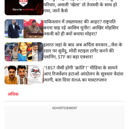
परिवार, असली ‘खेला’ तो तेजस्वी के साथ हो
गया, जानें कैसे
पाकिस्तान में तख्तापलट की आहट? राष्ट्रपति
बनना चाह रहे आसिम मुनीर! आखिर मोहसिन
नकवी को ही क्यों बनाया मोहरा?
इशरत जहां के बाद अब अर्पिता सरकार...जैश के
रडार पर सुवेंदु, मोदी स्टाइल टार्गेट करने की
प्लानिंग, STF का बड़ा एक्शन!
'1857 जैसी होगी 'क्रांति'!' मीडिया के सामने
आए रिजर्वेशन हटाओ आंदोलन के सूत्रधार वेदांश
त्यागी, बता दिया RHA का मास्टरप्लान
अधिक
ADVERTISEMENT