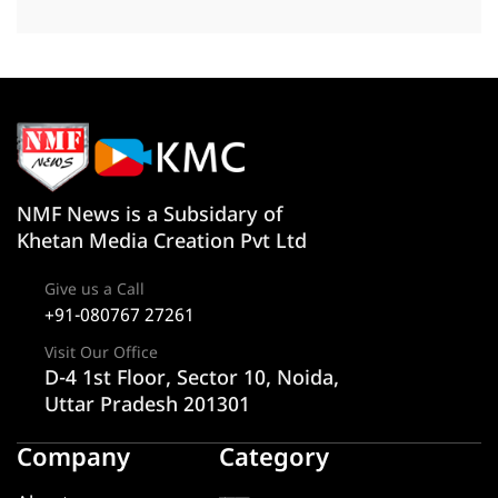
NMF News is a Subsidary of
Khetan Media Creation Pvt Ltd
Give us a Call
+91-080767 27261
Visit Our Office
D-4 1st Floor, Sector 10, Noida,
Uttar Pradesh 201301
Company
Category