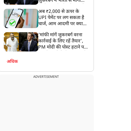
ज़ुकरबर्ग ने भारत से मांगी
माफ़ी, गलती भी स्वीकार की
अब ₹2,000 से ऊपर के
UPI पेमेंट पर लग सकता है
चार्ज, आम आदमी पर क्या
होगा असर?
‘मांफी मांगें जुकरबर्ग वरना
कार्रवाई के लिए रहें तैयार’,
PM मोदी की पोस्ट हटाने पर
संसदीय समिति ने Meta को
लगाई फटकार
अधिक
न्यूज
न्यूज
ADVERTISEMENT
ांवड़ियों को लेकर रशीदी के
GEN-Z के समर्थन में RSS
िवादित बयान पर भड़कीं
चीफ मोहन भागवत, बोले-
ाधवी लता, बोलीं-मुसलमान
देशविरोधी नहीं, उनकी
हीं, आत्मघाती आतंकवादी हैं
शिकायतें सही