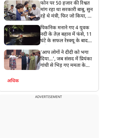
फोन पर 50 हजार की रिश्वत
बेटी को गोद लें प्रधानमंत्री
मांग रहा था सरकारी बाबू, सुन
रहे थे मंत्री, फिर जो किया, वो
सोशल मीडिया पर छा गया
पिकनिक मनाने गए 4 युवक
नदी के तेज़ बहाव में फंसे, 11
घंटे के सफल रेस्क्यू के बाद
बची जान
‘आप लोगों ने दीदी को भगा
दिया…’, जब संसद में प्रियंका
गांधी से भिड़ गए ममता के
सांसद, देखें दिलचस्प Video
अधिक
ADVERTISEMENT