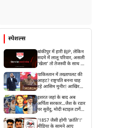
स्पेशल्स
बांकीपुर में हारी BJP, लेकिन
सदमे में लालू परिवार, असली
‘खेला’ तो तेजस्वी के साथ हो
गया, जानें कैसे
पाकिस्तान में तख्तापलट की
आहट? राष्ट्रपति बनना चाह
रहे आसिम मुनीर! आखिर
मोहसिन नकवी को ही क्यों
इशरत जहां के बाद अब
बनाया मोहरा?
अर्पिता सरकार...जैश के रडार
पर सुवेंदु, मोदी स्टाइल टार्गेट
करने की प्लानिंग, STF का
'1857 जैसी होगी 'क्रांति'!'
बड़ा एक्शन!
मीडिया के सामने आए