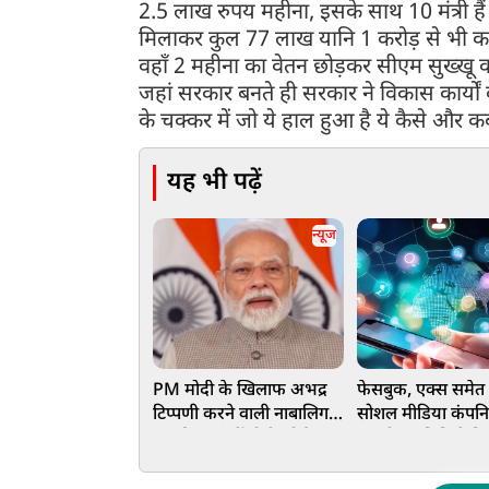
2.5 लाख रुपय महीना, इसके साथ 10 मंत्री 
मिलाकर कुल 77 लाख यानि 1 करोड़ से भी कम 
वहाँ 2 महीना का वेतन छोड़कर सीएम सुख्खू क
जहां सरकार बनते ही सरकार ने विकास कार्यो
के चक्कर में जो ये हाल हुआ है ये कैसे और
यह भी पढ़ें
न्यूज
PM मोदी के खिलाफ अभद्र
फेसबुक, एक्स समेत
टिप्पणी करने वाली नाबालिग
सोशल मीडिया कंपनि
लड़की पर नहीं होगी कोई
संसदीय समिति ने क
कार्रवाई, दिल्ली पुलिस ने केस
जानें वजह
लिया वापस