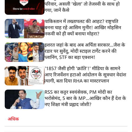
परिवार, असली ‘खेला’ तो तेजस्वी के साथ हो
गया, जानें कैसे
पाकिस्तान में तख्तापलट की आहट? राष्ट्रपति
बनना चाह रहे आसिम मुनीर! आखिर मोहसिन
नकवी को ही क्यों बनाया मोहरा?
इशरत जहां के बाद अब अर्पिता सरकार...जैश के
रडार पर सुवेंदु, मोदी स्टाइल टार्गेट करने की
प्लानिंग, STF का बड़ा एक्शन!
'1857 जैसी होगी 'क्रांति'!' मीडिया के सामने
आए रिजर्वेशन हटाओ आंदोलन के सूत्रधार वेदांश
त्यागी, बता दिया RHA का मास्टरप्लान
RSS का कट्टर स्वयंसेवक, PM मोदी का
भरोसेमंद, 5 बार के MP...आखिर कौन हैं देश के
नए शिक्षा मंत्री प्रह्लाद जोशी?
अधिक