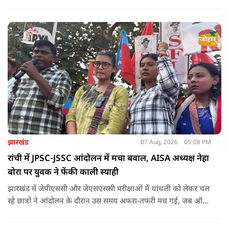
पहल इजरायल ने की थी.
झारखंड
07 Aug, 2026
05:08 PM
रांची में JPSC-JSSC आंदोलन में मचा बवाल, AISA अध्यक्ष नेहा
बोरा पर युवक ने फेंकी काली स्याही
झारखंड में जेपीएससी और जेएसएससी परीक्षाओं में धांधली को लेकर चल
रहे छात्रों ने आंदोलन के दौरान उस समय अफरा-तफरी मच गई, जब ऑल
इंडिया स्टूडेंट्स एसोसिएशन की राष्ट्रीय अध्यक्ष नेहा बोरा पर एक युवक ने
अचानक काली स्याही फेंक दी.