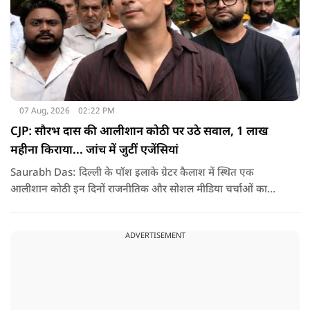
07 Aug, 2026
02:22 PM
CJP: सौरभ दास की आलीशान कोठी पर उठे सवाल, 1 लाख
महीना किराया... जांच में जुटीं एजेंसियां
Saurabh Das: दिल्ली के पॉश इलाके ग्रेटर कैलाश में स्थित एक
आलीशान कोठी इन दिनों राजनीतिक और सोशल मीडिया चर्चाओं का
हिस्सा बनी हुई है. वजह है इस घर से जुड़ा किराया और यहां रहने वाले
सौरभ दास को लेकर उठ रहे सवाल..
ADVERTISEMENT