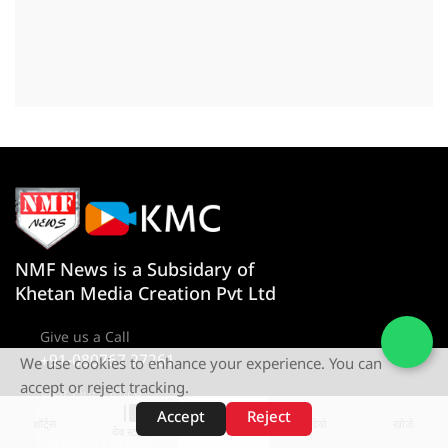
NMF News is a Subsidary of
Khetan Media Creation Pvt Ltd
Give us a Call
+91-080767 27261
We use cookies to enhance your experience. You can
accept or reject tracking.
Visit Our Office
D-4 1st Floor, Sector 10, Noida,
Accept
Reject
शॉर्ट्स
होम
वीडियो
खोजें
वेब स्टोरीज़
Uttar Pradesh 201301