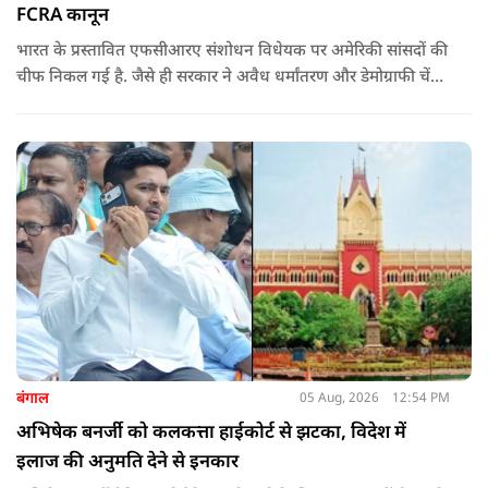
FCRA कानून
भारत के प्रस्तावित एफसीआरए संशोधन विधेयक पर अमेरिकी सांसदों की
चीफ निकल गई है. जैसे ही सरकार ने अवैध धर्मांतरण और डेमोग्राफी चेंज
की नकेल कसी पूरी दुनिया विरोध पर उतर आई. रिपब्लिक सांसद ने इसे
ईसाई धर्म से जोड़ दिया. उनके विरोध ने साबित किया कि क्यों ये कानून
जरूरी है.
बंगाल
05 Aug, 2026
12:54 PM
अभिषेक बनर्जी को कलकत्ता हाईकोर्ट से झटका, विदेश में
इलाज की अनुमति देने से इनकार