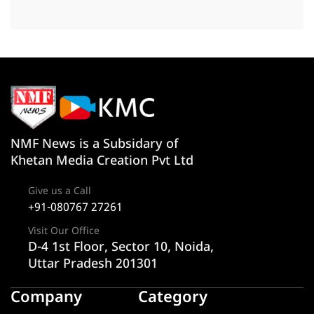
NMF News is a Subsidary of
Khetan Media Creation Pvt Ltd
Give us a Call
+91-080767 27261
Visit Our Office
D-4 1st Floor, Sector 10, Noida,
Uttar Pradesh 201301
Company
Category