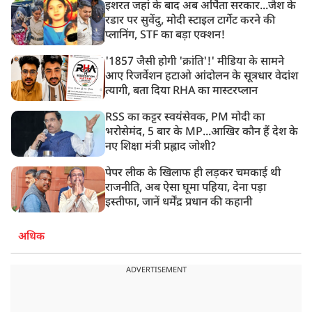
इशरत जहां के बाद अब अर्पिता सरकार...जैश के
रडार पर सुवेंदु, मोदी स्टाइल टार्गेट करने की
प्लानिंग, STF का बड़ा एक्शन!
'1857 जैसी होगी 'क्रांति'!' मीडिया के सामने
आए रिजर्वेशन हटाओ आंदोलन के सूत्रधार वेदांश
त्यागी, बता दिया RHA का मास्टरप्लान
RSS का कट्टर स्वयंसेवक, PM मोदी का
भरोसेमंद, 5 बार के MP...आखिर कौन हैं देश के
नए शिक्षा मंत्री प्रह्लाद जोशी?
पेपर लीक के खिलाफ ही लड़कर चमकाई थी
राजनीति, अब ऐसा घूमा पहिया, देना पड़ा
इस्तीफा, जानें धर्मेंद्र प्रधान की कहानी
अधिक
ADVERTISEMENT