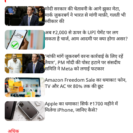
मोदी सरकार की चेतावनी के आगे झुका मेटा,
मार्क ज़ुकरबर्ग ने भारत से मांगी माफ़ी, गलती भी
स्वीकार की
अब ₹2,000 से ऊपर के UPI पेमेंट पर लग
सकता है चार्ज, आम आदमी पर क्या होगा असर?
‘मांफी मांगें जुकरबर्ग वरना कार्रवाई के लिए रहें
तैयार’, PM मोदी की पोस्ट हटाने पर संसदीय
समिति ने Meta को लगाई फटकार
Amazon Freedom Sale का धमाका! फोन,
TV और AC पर 80% तक की छूट
Apple का धमाका! सिर्फ ₹1700 महीने में
मिलेगा iPhone, जानिए कैसे?
अधिक