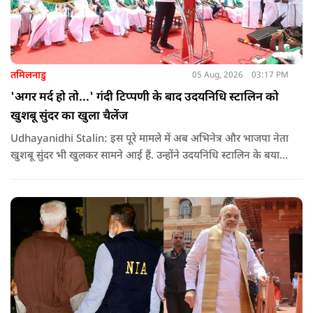
तमिलनाडु
05 Aug, 2026
03:17 PM
'अगर मर्द हो तो...' गंदी टिप्पणी के बाद उदयनिधि स्टालिन को
खुशबू सुंदर का खुला चैलेंज
Udhayanidhi Stalin: इस पूरे मामले में अब अभिनेत्र और भाजपा नेता
खुशबू सुंदर भी खुलकर सामने आई हैं. उन्होंने उदयनिधि स्टालिन के बयान
की कड़ी आलोचना करते हुए कहा कि किसी भी नेता को किसी महिला के
बारे में सार्वजनिक मंच से अपमानजनक भाषा बोलने का कोई अधिकार
नहीं है.