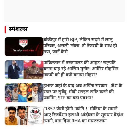
स्पेशल्स
बांकीपुर में हारी BJP, लेकिन सदमे में लालू
परिवार, असली ‘खेला’ तो तेजस्वी के साथ हो
गया, जानें कैसे
पाकिस्तान में तख्तापलट की आहट? राष्ट्रपति
बनना चाह रहे आसिम मुनीर! आखिर मोहसिन
नकवी को ही क्यों बनाया मोहरा?
इशरत जहां के बाद अब अर्पिता सरकार...जैश के
रडार पर सुवेंदु, मोदी स्टाइल टार्गेट करने की
प्लानिंग, STF का बड़ा एक्शन!
'1857 जैसी होगी 'क्रांति'!' मीडिया के सामने
आए रिजर्वेशन हटाओ आंदोलन के सूत्रधार वेदांश
त्यागी, बता दिया RHA का मास्टरप्लान