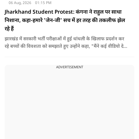
06 Aug, 2026
01:15 PM
Jharkhand Student Protest: कंगना ने राहुल पर साधा
निशाना, कहा-हमारे 'जेन-जी' सच में हर तरह की तकलीफ झेल
रहे हैं
झारखंड में सरकारी भर्ती परीक्षाओं में हुई धांधली के खिलाफ प्रदर्शन कर
रहे बच्चों की विवशता को समझाते हुए उन्होंने कहा, "मैंने कई वीडियो देखे
हैं कि बच्चों को त्रिपाल लगाने की इजाजत नहीं दी जा रही है. खाने की
ठीक स्थिति नहीं है, बच्चों ने दो-तीन दिन से कपड़े नहीं बदले हैं. हालात
ADVERTISEMENT
यहां तक गंभीर हैं कि बच्चों के पास ऑनलाइन फूड नहीं जा पा रहा है. ऐसी
स्थिति में राहुल गांधी वहां नहीं पहुंच रहे हैं.