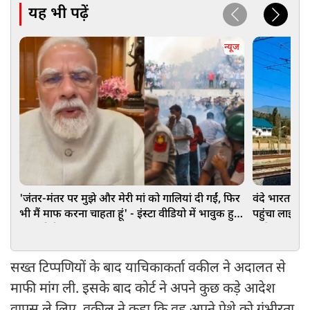
यह भी पढ़ें
न्यूज
'जंतर-मंतर पर मुझे और मेरी मां को गालियां दी गईं, फिर
वंदे भारत ने 
भी मैं माफ करना चाहता हूं' - इंस्टा वीडियो में भावुक हुए
पहुंचा लाइव हा
PM मोदी
जानें
सख्त टिप्पणियों के बाद याचिकाकर्ता वकील ने अदालत से
माफी मांग ली. इसके बाद कोर्ट ने अपने कुछ कड़े आदेश