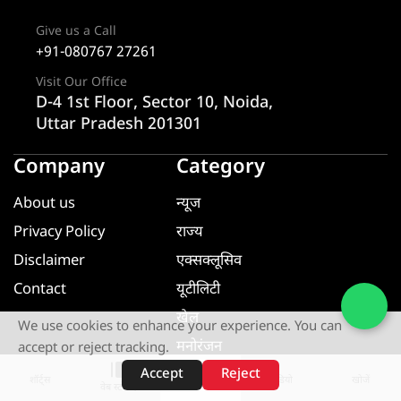
Give us a Call
+91-080767 27261
Visit Our Office
D-4 1st Floor, Sector 10, Noida,
Uttar Pradesh 201301
Company
Category
About us
न्यूज
Privacy Policy
राज्य
Disclaimer
एक्सक्लूसिव
Contact
यूटीलिटी
खेल
We use cookies to enhance your experience. You can
मनोरंजन
accept or reject tracking.
धर्म ज्ञान
Accept
Reject
शॉर्ट्स
होम
वीडियो
खोजें
वेब स्टोरीज़