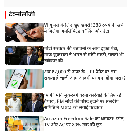
टेक्नोलॉजी
Vi यूजर्स के लिए खुशखबरी! 288 रुपये के खर्च
में मिलेगा अनलिमिटेड कॉलिंग और डेटा
मोदी सरकार की चेतावनी के आगे झुका मेटा,
मार्क ज़ुकरबर्ग ने भारत से मांगी माफ़ी, गलती भी
स्वीकार की
अब ₹2,000 से ऊपर के UPI पेमेंट पर लग
सकता है चार्ज, आम आदमी पर क्या होगा असर?
‘मांफी मांगें जुकरबर्ग वरना कार्रवाई के लिए रहें
तैयार’, PM मोदी की पोस्ट हटाने पर संसदीय
समिति ने Meta को लगाई फटकार
Amazon Freedom Sale का धमाका! फोन,
TV और AC पर 80% तक की छूट