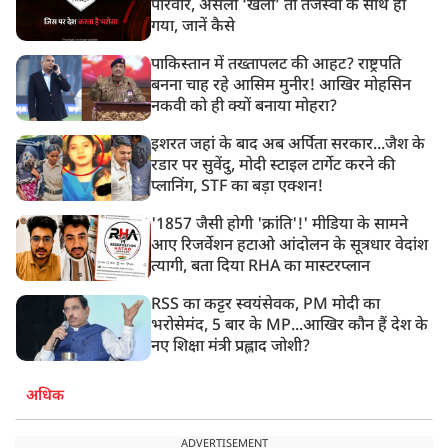
परिवार, असली ‘खेला’ तो तेजस्वी के साथ हो
गया, जानें कैसे
पाकिस्तान में तख्तापलट की आहट? राष्ट्रपति
बनना चाह रहे आसिम मुनीर! आखिर मोहसिन
नकवी को ही क्यों बनाया मोहरा?
इशरत जहां के बाद अब अर्पिता सरकार...जैश के
रडार पर सुवेंदु, मोदी स्टाइल टार्गेट करने की
प्लानिंग, STF का बड़ा एक्शन!
'1857 जैसी होगी 'क्रांति'!' मीडिया के सामने
आए रिजर्वेशन हटाओ आंदोलन के सूत्रधार वेदांश
त्यागी, बता दिया RHA का मास्टरप्लान
RSS का कट्टर स्वयंसेवक, PM मोदी का
भरोसेमंद, 5 बार के MP...आखिर कौन हैं देश के
नए शिक्षा मंत्री प्रह्लाद जोशी?
अधिक
ADVERTISEMENT