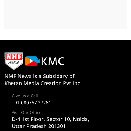
NMF News is a Subsidary of
Khetan Media Creation Pvt Ltd
Give us a Call
+91-080767 27261
Visit Our Office
D-4 1st Floor, Sector 10, Noida,
Uttar Pradesh 201301