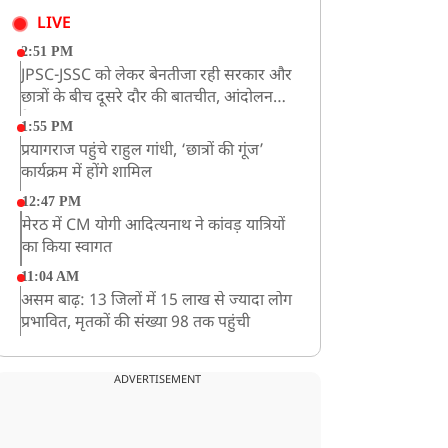
LIVE
2:51 PM
JPSC-JSSC को लेकर बेनतीजा रही सरकार और
छात्रों के बीच दूसरे दौर की बातचीत, आंदोलन
तेज
1:55 PM
प्रयागराज पहुंचे राहुल गांधी, ‘छात्रों की गूंज’
कार्यक्रम में होंगे शामिल
12:47 PM
मेरठ में CM योगी आदित्यनाथ ने कांवड़ यात्रियों
का किया स्वागत
11:04 AM
असम बाढ़: 13 जिलों में 15 लाख से ज्यादा लोग
प्रभावित, मृतकों की संख्या 98 तक पहुंची
10:21 AM
हिमाचल के चंबा में बड़ा सड़क हादसा, 7 यात्रियों
ADVERTISEMENT
की मौत; 11 घायल
9:23 AM