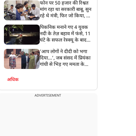
फोन पर 50 हजार की रिश्वत
बेटी को गोद लें प्रधानमंत्री
मांग रहा था सरकारी बाबू, सुन
रहे थे मंत्री, फिर जो किया, वो
सोशल मीडिया पर छा गया
पिकनिक मनाने गए 4 युवक
नदी के तेज़ बहाव में फंसे, 11
घंटे के सफल रेस्क्यू के बाद
बची जान
‘आप लोगों ने दीदी को भगा
दिया…’, जब संसद में प्रियंका
गांधी से भिड़ गए ममता के
सांसद, देखें दिलचस्प Video
अधिक
ADVERTISEMENT