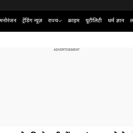
मनोरंजन
ट्रेंडिंग न्यूज़
राज्य
क्राइम
यूटीलिटी
धर्म ज्ञान
ल
ADVERTISEMENT