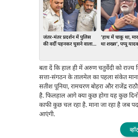
जंतर-मंतर प्रदर्शन में पुलिस
‘हाथ में चाकू था, म
की वर्दी पहनकर घुसने वाला
था शख्स’, पप्पू याद
था जैश का मेंबर! बंगाल STF
हमला, बीच प्रेस कॉन्फ्
ने दबोचा, जानें क्या थे इरादे
गई चप्पल, एक संदिग्
बता दें कि हाल ही में अरुण चतुर्वेदी को रा
सत्ता-संगठन के तालमेल का पहला संकेत माना
सतीश पूनिया, रामचरण बोहरा और राजेंद्र राठौ
है. फिलहाल आगे क्या कुछ होगा यह कुछ दिनों क
काफी कुछ चल रहा है. माना जा रहा है जब पर्द
आएंगी.
व्हॉ