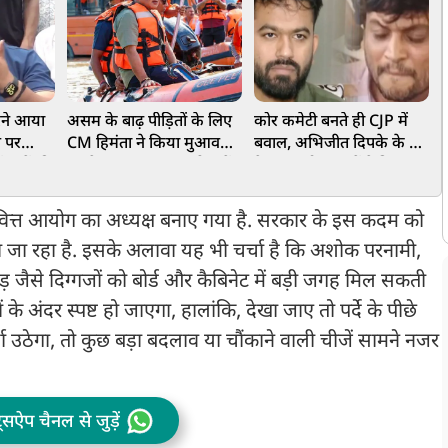
ारने आया
असम के बाढ़ पीड़ितों के लिए
कोर कमेटी बनते ही CJP में
'
व पर
CM हिमंता ने किया मुआवजे
बवाल, अभिजीत दिपके के घर
ह
रेंस फेंकी
का ऐलान, 75 हजार परिवारों
के बाहर दो युवाओं ने दिया
अ
ध अरेस्ट
के खाते में पहुंचे ₹15-15
धरना, लगाए गंभीर आरोप
ह
हजार
ब
ज्य वित्त आयोग का अध्यक्ष बनाए गया है. सरकार के इस कदम को
 जा रहा है. इसके अलावा यह भी चर्चा है कि अशोक परनामी,
ड़ जैसे दिग्गजों को बोर्ड और कैबिनेट में बड़ी जगह मिल सकती
े अंदर स्पष्ट हो जाएगा, हालांकि, देखा जाए तो पर्दे के पीछे
ा उठेगा, तो कुछ बड़ा बदलाव या चौंकाने वाली चीजें सामने नजर
ट्सऐप चैनल से जुड़ें