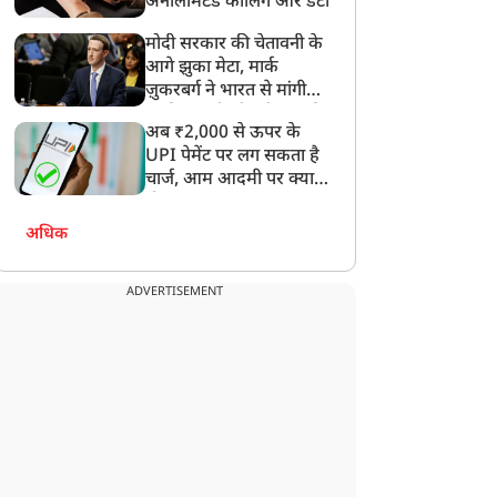
अनलिमिटेड कॉलिंग और डेटा
मोदी सरकार की चेतावनी के
आगे झुका मेटा, मार्क
ज़ुकरबर्ग ने भारत से मांगी
माफ़ी, गलती भी स्वीकार की
अब ₹2,000 से ऊपर के
फ्रेंडशिप डे की तरह मनाएं
CJP: सौरभ दास की
UPI पेमेंट पर लग सकता है
ैंडलूम डे', PM मोदी की
आलीशान कोठी पर उठे सवाल,
चार्ज, आम आदमी पर क्या
पील; बोले- अपने पसंदीदा
1 लाख महीना किराया... जांच
होगा असर?
ैंडलूम प्रोडक्ट का VIDEO
में जुटीं एजेंसियां
नाकर करें शेयर
अधिक
ADVERTISEMENT