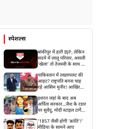
स्पेशल्स
बांकीपुर में हारी BJP, लेकिन
सदमे में लालू परिवार, असली
‘खेला’ तो तेजस्वी के साथ हो
गया, जानें कैसे
पाकिस्तान में तख्तापलट की
आहट? राष्ट्रपति बनना चाह
रहे आसिम मुनीर! आखिर
मोहसिन नकवी को ही क्यों
इशरत जहां के बाद अब
बनाया मोहरा?
अर्पिता सरकार...जैश के रडार
पर सुवेंदु, मोदी स्टाइल टार्गेट
करने की प्लानिंग, STF का
'1857 जैसी होगी 'क्रांति'!'
बड़ा एक्शन!
मीडिया के सामने आए