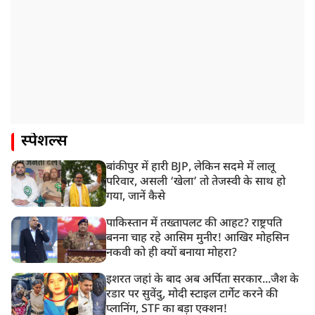
स्पेशल्स
बांकीपुर में हारी BJP, लेकिन सदमे में लालू
परिवार, असली ‘खेला’ तो तेजस्वी के साथ हो
गया, जानें कैसे
पाकिस्तान में तख्तापलट की आहट? राष्ट्रपति
बनना चाह रहे आसिम मुनीर! आखिर मोहसिन
नकवी को ही क्यों बनाया मोहरा?
इशरत जहां के बाद अब अर्पिता सरकार...जैश के
रडार पर सुवेंदु, मोदी स्टाइल टार्गेट करने की
प्लानिंग, STF का बड़ा एक्शन!