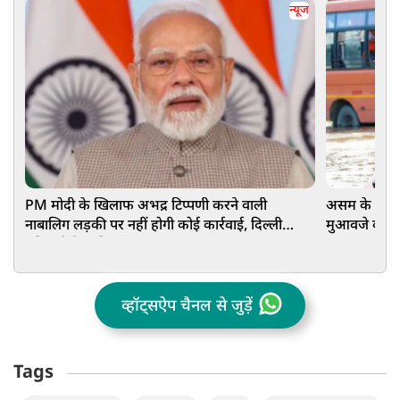
न्यूज
PM मोदी के खिलाफ अभद्र टिप्पणी करने वाली
असम के बाढ़ प
नाबालिग लड़की पर नहीं होगी कोई कार्रवाई, दिल्ली
मुआवजे का ऐला
पुलिस ने केस लिया वापस
₹15-15 हजा
व्हॉट्सऐप चैनल से जुड़ें
Tags