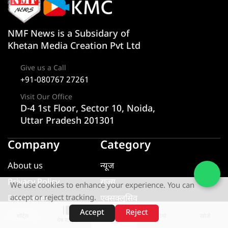
NMF News is a Subsidary of
Khetan Media Creation Pvt Ltd
Give us a Call
+91-080767 27261
Visit Our Office
D-4 1st Floor, Sector 10, Noida,
Uttar Pradesh 201301
Company
Category
About us
न्यूज
Privacy Policy
राज्य
We use cookies to enhance your experience. You can
Disclaimer
एक्सक्लूसिव
accept or reject tracking.
Accept
Reject
Contact
यूटीलिटी
शॉर्ट्स
होम
वीडियो
खोजें
वेब स्टोरीज़