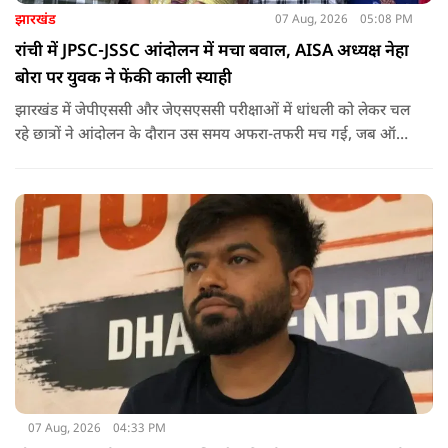
झारखंड
07 Aug, 2026
05:08 PM
रांची में JPSC-JSSC आंदोलन में मचा बवाल, AISA अध्यक्ष नेहा
बोरा पर युवक ने फेंकी काली स्याही
झारखंड में जेपीएससी और जेएसएससी परीक्षाओं में धांधली को लेकर चल
रहे छात्रों ने आंदोलन के दौरान उस समय अफरा-तफरी मच गई, जब ऑल
इंडिया स्टूडेंट्स एसोसिएशन की राष्ट्रीय अध्यक्ष नेहा बोरा पर एक युवक ने
अचानक काली स्याही फेंक दी.
07 Aug, 2026
04:33 PM