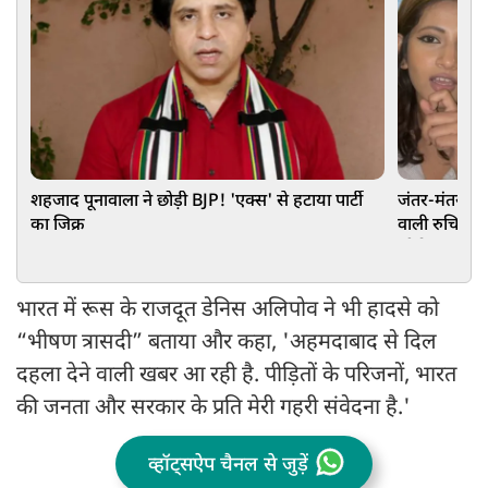
शहजाद पूनावाला ने छोड़ी BJP! 'एक्स' से हटाया पार्टी
जंतर-मंतर प्र
का जिक्र
वाली रुचिका सि
जीरो FIR
भारत में रूस के राजदूत डेनिस अलिपोव ने भी हादसे को
“भीषण त्रासदी” बताया और कहा, 'अहमदाबाद से दिल
दहला देने वाली खबर आ रही है. पीड़ितों के परिजनों, भारत
की जनता और सरकार के प्रति मेरी गहरी संवेदना है.'
व्हॉट्सऐप चैनल से जुड़ें