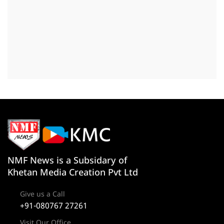
NMF News is a Subsidary of
Khetan Media Creation Pvt Ltd
Give us a Call
+91-080767 27261
Visit Our Office