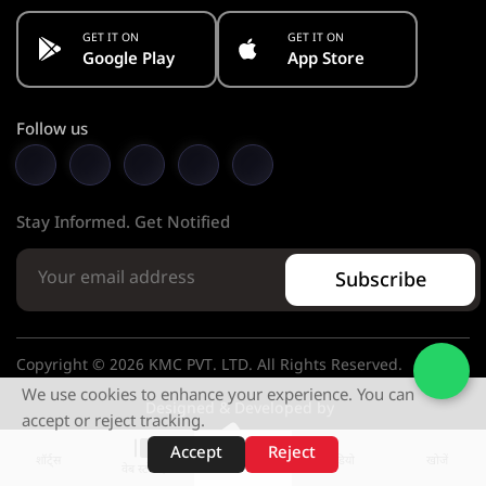
GET IT ON
GET IT ON
Google Play
App Store
Follow us
Stay Informed. Get Notified
Subscribe
Copyright © 2026 KMC PVT. LTD. All Rights Reserved.
We use cookies to enhance your experience. You can
Designed & Developed by
accept or reject tracking.
Accept
Reject
शॉर्ट्स
होम
वीडियो
खोजें
वेब स्टोरीज़