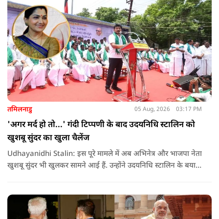
तमिलनाडु
05 Aug, 2026
03:17 PM
'अगर मर्द हो तो...' गंदी टिप्पणी के बाद उदयनिधि स्टालिन को
खुशबू सुंदर का खुला चैलेंज
Udhayanidhi Stalin: इस पूरे मामले में अब अभिनेत्र और भाजपा नेता
खुशबू सुंदर भी खुलकर सामने आई हैं. उन्होंने उदयनिधि स्टालिन के बयान
की कड़ी आलोचना करते हुए कहा कि किसी भी नेता को किसी महिला के
बारे में सार्वजनिक मंच से अपमानजनक भाषा बोलने का कोई अधिकार
नहीं है.