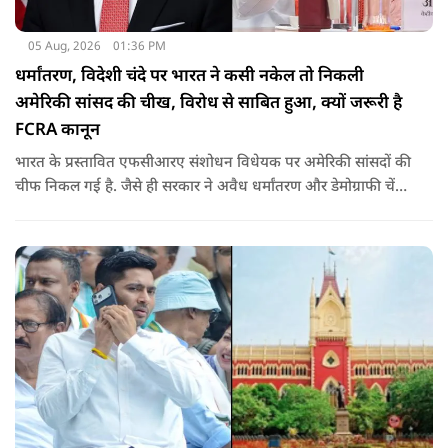
05 Aug, 2026
01:36 PM
धर्मांतरण, विदेशी चंदे पर भारत ने कसी नकेल तो निकली
अमेरिकी सांसद की चीख, विरोध से साबित हुआ, क्यों जरूरी है
FCRA कानून
भारत के प्रस्तावित एफसीआरए संशोधन विधेयक पर अमेरिकी सांसदों की
चीफ निकल गई है. जैसे ही सरकार ने अवैध धर्मांतरण और डेमोग्राफी चेंज
की नकेल कसी पूरी दुनिया विरोध पर उतर आई. रिपब्लिक सांसद ने इसे
ईसाई धर्म से जोड़ दिया. उनके विरोध ने साबित किया कि क्यों ये कानून
जरूरी है.