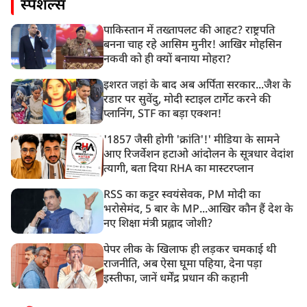
स्पेशल्स
पाकिस्तान में तख्तापलट की आहट? राष्ट्रपति
बनना चाह रहे आसिम मुनीर! आखिर मोहसिन
नकवी को ही क्यों बनाया मोहरा?
इशरत जहां के बाद अब अर्पिता सरकार...जैश के
रडार पर सुवेंदु, मोदी स्टाइल टार्गेट करने की
प्लानिंग, STF का बड़ा एक्शन!
'1857 जैसी होगी 'क्रांति'!' मीडिया के सामने
आए रिजर्वेशन हटाओ आंदोलन के सूत्रधार वेदांश
त्यागी, बता दिया RHA का मास्टरप्लान
RSS का कट्टर स्वयंसेवक, PM मोदी का
भरोसेमंद, 5 बार के MP...आखिर कौन हैं देश के
नए शिक्षा मंत्री प्रह्लाद जोशी?
पेपर लीक के खिलाफ ही लड़कर चमकाई थी
राजनीति, अब ऐसा घूमा पहिया, देना पड़ा
इस्तीफा, जानें धर्मेंद्र प्रधान की कहानी