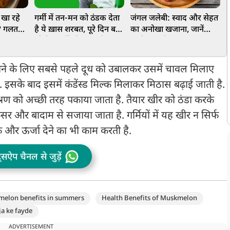
 खा रहे
गर्मी में तन-मन को ठंडक देता
जंगल जलेबी: स्वाद और सेहत
स
ं? गलत
है ये ख़ास शरबत, पूरे दिन बनी
का अनोखा खजाना, जानें
म
हो सकता
रहेगी एनर्जी और ताजगी
इसके फायदे
ग
नाने के लिए सबसे पहले दूध को उबालकर उसमें चावल मिलाए
 इसके बाद इसमें कंडेंस्ड मिल्क मिलाकर मिठास बढ़ाई जाती है.
श्रण को अच्छी तरह पकाया जाता है. तैयार खीर को ठंडा करके
सर और बादाम से सजाया जाता है. गर्मियों में यह खीर न सिर्फ
डक और ऊर्जा देने का भी काम करती है.
ट्सऐप चैनल से जुड़ें
elon benefits in summers
Health Benefits of Muskmelon
a ke fayde
ADVERTISEMENT