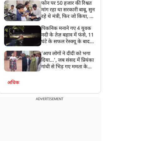
फोन पर 50 हजार की रिश्वत
बेटी को गोद लें प्रधानमंत्री
मांग रहा था सरकारी बाबू, सुन
रहे थे मंत्री, फिर जो किया, वो
सोशल मीडिया पर छा गया
पिकनिक मनाने गए 4 युवक
नदी के तेज़ बहाव में फंसे, 11
घंटे के सफल रेस्क्यू के बाद
बची जान
‘आप लोगों ने दीदी को भगा
दिया…’, जब संसद में प्रियंका
गांधी से भिड़ गए ममता के
सांसद, देखें दिलचस्प Video
अधिक
ADVERTISEMENT