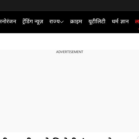
मनोरंजन
ट्रेंडिंग न्यूज़
राज्य
क्राइम
यूटीलिटी
धर्म ज्ञान
ल
ADVERTISEMENT