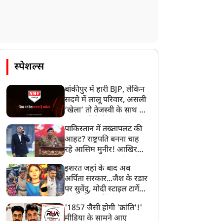
स्पेशल्स
बांकीपुर में हारी BJP, लेकिन
सदमे में लालू परिवार, असली
‘खेला’ तो तेजस्वी के साथ हो
गया, जानें कैसे
पाकिस्तान में तख्तापलट की
आहट? राष्ट्रपति बनना चाह
रहे आसिम मुनीर! आखिर
मोहसिन नकवी को ही क्यों
इशरत जहां के बाद अब
बनाया मोहरा?
अर्पिता सरकार...जैश के रडार
पर सुवेंदु, मोदी स्टाइल टार्गेट
करने की प्लानिंग, STF का
'1857 जैसी होगी 'क्रांति'!'
बड़ा एक्शन!
मीडिया के सामने आए