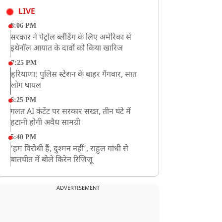
LIVE
8:06 PM
सरकार ने पेट्रोल ब्लेंडिंग के लिए अमेरिका से
इथेनॉल आयात के दावों को किया खारिज
7:25 PM
हरियाणा: पुलिस स्टेशन के बाहर गैंगवार, सात
लोग घायल
6:25 PM
गलत AI कंटेंट पर सरकार सख्त, तीन घंटे में
हटानी होगी अवैध सामग्री
5:40 PM
‘हम विरोधी हैं, दुश्मन नहीं’, राहुल गांधी से
बातचीत में बोले किरेन रिजिजू
4:42 PM
झारखंड के छात्रों को CJP का समर्थन, रांची पहुंच
ADVERTISEMENT
रहा CJP का एक दल
12:57 PM