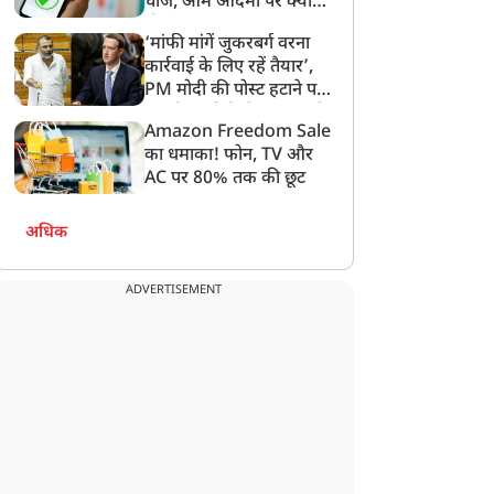
चार्ज, आम आदमी पर क्या
होगा असर?
िर्फ जामुन ही नहीं इसके बीज
बारिश के मौसम में पैरों से
‘मांफी मांगें जुकरबर्ग वरना
ें भी है बेमिसाल औषधीय
आती है बदबू? जानें इससे
कार्रवाई के लिए रहें तैयार’,
ुण, जानिए कैसे करें इसका
बचने के आसान उपाय
PM मोदी की पोस्ट हटाने पर
सेवन
संसदीय समिति ने Meta को
Amazon Freedom Sale
लगाई फटकार
का धमाका! फोन, TV और
AC पर 80% तक की छूट
अधिक
ADVERTISEMENT