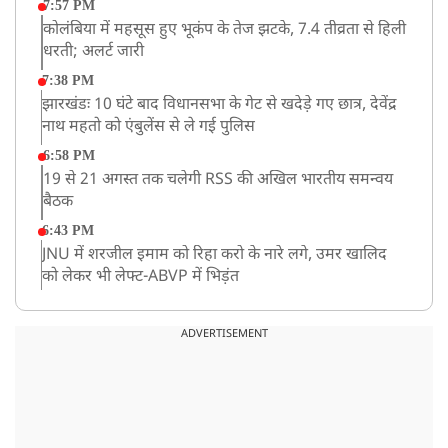
7:57 PM
कोलंबिया में महसूस हुए भूकंप के तेज झटके, 7.4 तीव्रता से हिली
धरती; अलर्ट जारी
7:38 PM
झारखंडः 10 घंटे बाद विधानसभा के गेट से खदेड़े गए छात्र, देवेंद्र
नाथ महतो को एंबुलेंस से ले गई पुलिस
6:58 PM
19 से 21 अगस्त तक चलेगी RSS की अखिल भारतीय समन्वय
बैठक
6:43 PM
JNU में शरजील इमाम को रिहा करो के नारे लगे, उमर खालिद
को लेकर भी लेफ्ट-ABVP में भिड़ंत
5:03 PM
रांची में विधानसभा के गेट पर पहुंचे प्रदर्शनकारी छात्र, भारी पुलिस
ADVERTISEMENT
बल तैनात
5:02 PM
BSP के नेशनल कोर्डिनेटर आकाश आनंद ने अखिलेश यादव को
कहा ‘अंकल’!