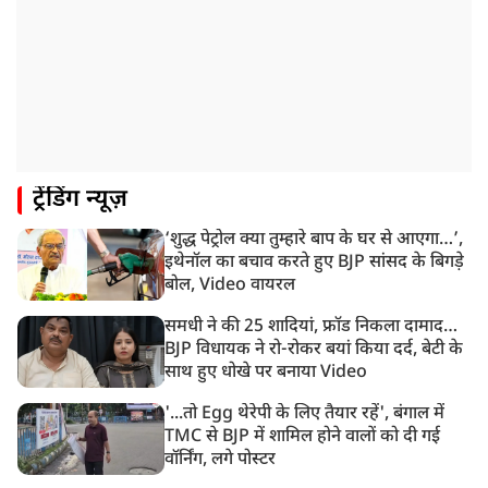
2:31 PM
CID ने JPSC के पूर्व चेयरमैन एल ख्यांगते को किया अरेस्ट
1:59 PM
केंद्रीय मंत्री रिजिजू ने कहा छात्र आंदोलन पर संसद में चर्चा को
गृह मंत्री तैयार
1:54 PM
ट्रेंडिंग न्यूज़
अभिषेक बनर्जी को आंखों के इलाज के लिए विदेश जाने की
इजाजत, SC ने लगाईं ये शर्तें!
‘शुद्ध पेट्रोल क्या तुम्हारे बाप के घर से आएगा…’,
1:40 PM
इथेनॉल का बचाव करते हुए BJP सांसद के बिगड़े
रांची: झारखंड विधानसभा परिसर में घुसे छात्र प्रदर्शनकारी,
बोल, Video वायरल
पुलिस ने किया लाठीचार्ज
समधी ने की 25 शादियां, फ्रॉड निकला दामाद…
BJP विधायक ने रो-रोकर बयां किया दर्द, बेटी के
साथ हुए धोखे पर बनाया Video
'...तो Egg थेरेपी के लिए तैयार रहें', बंगाल में
TMC से BJP में शामिल होने वालों को दी गई
वॉर्निंग, लगे पोस्टर