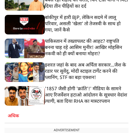
बेबस रही शहीद की धरती, फिर CM योगी ने मिटा
दिया तीन पीढ़ियों का दर्द
बांकीपुर में हारी BJP, लेकिन सदमे में लालू
परिवार, असली ‘खेला’ तो तेजस्वी के साथ हो
गया, जानें कैसे
पाकिस्तान में तख्तापलट की आहट? राष्ट्रपति
बनना चाह रहे आसिम मुनीर! आखिर मोहसिन
नकवी को ही क्यों बनाया मोहरा?
इशरत जहां के बाद अब अर्पिता सरकार...जैश के
रडार पर सुवेंदु, मोदी स्टाइल टार्गेट करने की
प्लानिंग, STF का बड़ा एक्शन!
'1857 जैसी होगी 'क्रांति'!' मीडिया के सामने
आए रिजर्वेशन हटाओ आंदोलन के सूत्रधार वेदांश
त्यागी, बता दिया RHA का मास्टरप्लान
अधिक
ADVERTISEMENT