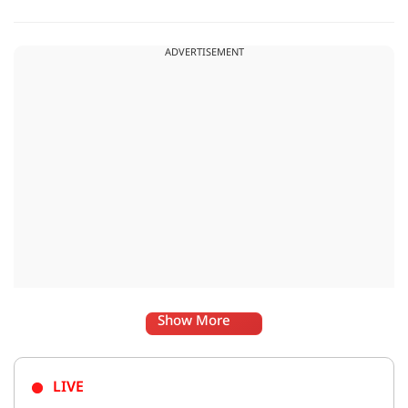
जलाने से भक्तों की मनोकामनाएं पूरी होती हैं. सावन के महीने में यहां
विशेष जलाभिषेक का आयोजन होता है और दूर-दूर से श्रद्धालु आते हैं.
ADVERTISEMENT
Show More
LIVE