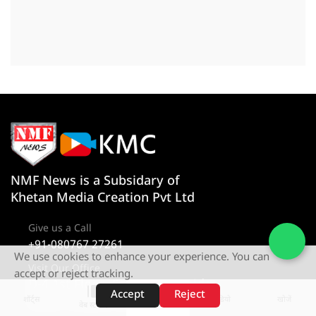
NMF News is a Subsidary of
Khetan Media Creation Pvt Ltd
Give us a Call
+91-080767 27261
We use cookies to enhance your experience. You can
Visit Our Office
accept or reject tracking.
D-4 1st Floor, Sector 10, Noida,
Accept
Reject
Uttar Pradesh 201301
शॉर्ट्स
होम
वीडियो
खोजें
वेब स्टोरीज़