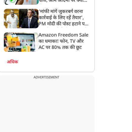
चार्ज, आम आदमी पर क्या
होगा असर?
‘मांफी मांगें जुकरबर्ग वरना
कार्रवाई के लिए रहें तैयार’,
PM मोदी की पोस्ट हटाने पर
संसदीय समिति ने Meta को
Amazon Freedom Sale
लगाई फटकार
का धमाका! फोन, TV और
धर्म ज्ञान
धर्म ज्ञान
AC पर 80% तक की छूट
अधिक
ADVERTISEMENT
Panchang 1 August
17 अगस्त को है सोमवती नाग
026: सावन कृष्ण तृतीया पर
पंचमी, 23 साल बाद बना
िव-पार्वती पूजा का महत्व,
दुर्लभ महासंयोग
ानें शुभ मुहूर्त और राहुकाल