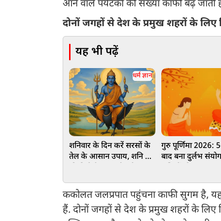
आने वाले पर्यटकों की संख्या काफी बढ़ जाती ह
दोनों जगहों से देश के प्रमुख शहरों के लिए 
यह भी पढ़ें
धर्म ज्ञान
शनिवार के दिन करें सरसों के
गुरु पूर्णिमा 2026:
तेल के आसान उपाय, शनि देव
बाद बना दुर्लभ संयो
की मिलेगी कृपा, दोष से
राशियों की चमक सक
मिलेगा छुटकारा
किस्मत, जानें महत्व
ककोलत जलप्रपात पहुंचना काफी सुगम है, यहा
हैं. दोनों जगहों से देश के प्रमुख शहरों के लिए