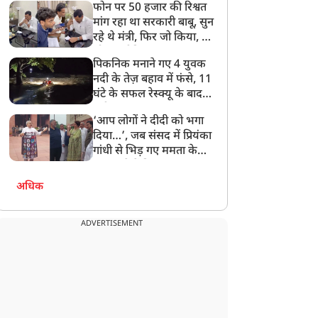
फोन पर 50 हजार की रिश्वत
बेटी को गोद लें प्रधानमंत्री
मांग रहा था सरकारी बाबू, सुन
रहे थे मंत्री, फिर जो किया, वो
सोशल मीडिया पर छा गया
पिकनिक मनाने गए 4 युवक
नदी के तेज़ बहाव में फंसे, 11
घंटे के सफल रेस्क्यू के बाद
बची जान
‘आप लोगों ने दीदी को भगा
दिया…’, जब संसद में प्रियंका
गांधी से भिड़ गए ममता के
सांसद, देखें दिलचस्प Video
अधिक
ADVERTISEMENT