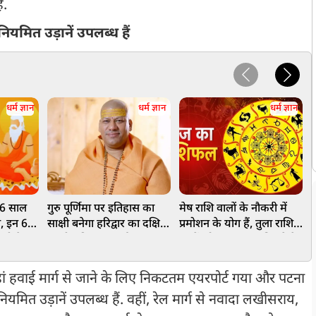
ै.
नियमित उड़ानें उपलब्ध हैं
धर्म ज्ञान
धर्म ज्ञान
धर्म ज्ञान
 56 साल
गुरु पूर्णिमा पर इतिहास का
मेष राशि वालों के नौकरी में
ग, इन 6
साक्षी बनेगा हरिद्वार का दक्षिण
प्रमोशन के योग हैं, तुला राशि
2
ती है
काली मंदिर, आचार्य
वालों को नए अवसर मिलने के
श
महामंडलेश्वर स्वामी कैलाशानंद
योग, जानें आज आपका दिन
ज
गिरी महाराज से दीक्षा लेंगे
कैसा रहेगा
ं हवाई मार्ग से जाने के लिए निकटतम एयरपोर्ट गया और पटना
हजारों श्रद्धालु
 नियमित उड़ानें उपलब्ध हैं. वहीं, रेल मार्ग से नवादा लखीसराय,