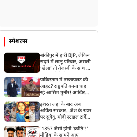
स्पेशल्स
बांकीपुर में हारी BJP, लेकिन
सदमे में लालू परिवार, असली
‘खेला’ तो तेजस्वी के साथ हो
गया, जानें कैसे
पाकिस्तान में तख्तापलट की
आहट? राष्ट्रपति बनना चाह
रहे आसिम मुनीर! आखिर
मोहसिन नकवी को ही क्यों
इशरत जहां के बाद अब
बनाया मोहरा?
अर्पिता सरकार...जैश के रडार
पर सुवेंदु, मोदी स्टाइल टार्गेट
करने की प्लानिंग, STF का
'1857 जैसी होगी 'क्रांति'!'
बड़ा एक्शन!
मीडिया के सामने आए