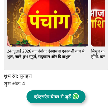
24 जुलाई 2026 का पंचांग: देवशयनी एकादशी कब से
मिथुन राशि वा
शुरू, जानें शुभ मुहूर्त, राहुकाल और दिशाशूल
होंगी, कन्या 
आपका दिन कै
शुभ रंग: सुनहरा
शुभ अंक: 4
व्हॉट्सऐप चैनल से जुड़ें