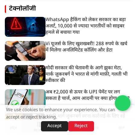
टेक्नोलॉजी
WhatsApp हैकिंग को लेकर सरकार का बड़ा
अलर्ट, 10,000 से ज्यादा भारतीयों को साइबर
हमले से बचाया गया
Vi यूजर्स के लिए खुशखबरी! 288 रुपये के खर्च
में मिलेगा अनलिमिटेड कॉलिंग और डेटा
मोदी सरकार की चेतावनी के आगे झुका मेटा,
मार्क ज़ुकरबर्ग ने भारत से मांगी माफ़ी, गलती भी
स्वीकार की
अब ₹2,000 से ऊपर के UPI पेमेंट पर लग
सकता है चार्ज, आम आदमी पर क्या होगा असर?
We use cookies to enhance your experience. You can
‘मांफी मांगें जुकरबर्ग वरना कार्रवाई के लिए रहें
accept or reject tracking.
तैयार’, PM मोदी की पोस्ट हटाने पर संसदीय
Accept
Reject
शॉर्ट्स
होम
वीडियो
खोजें
समिति ने Meta को लगाई फटकार
वेब स्टोरीज़