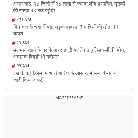
असम बाढ़: 13 जिलों में 15 लाख से ज्यादा लोग प्रभावित, मृतकों
की संख्या 98 तक पहुंची
10:21 AM
हिमाचल के चंबा में बड़ा सड़क हादसा, 7 यात्रियों की मौत; 11
घायल
9:23 AM
सलमान खान के घर के बाहर ड्यूटी पर तैनात पुलिसकर्मी की मौत,
अचानक बिगड़ी थी तबीयत
8:23 AM
देश के कई हिस्सों में भारी बारिश के आसार, मौसम विभाग ने
जारी किया अलर्ट
8:20 AM
भारत समेत 5 देशों पर 100% टैरिफ
ADVERTISEMENT
8:19 AM
PM मोदी आज IIT दिल्ली के दीक्षांत समारोह में शामिल होंगे