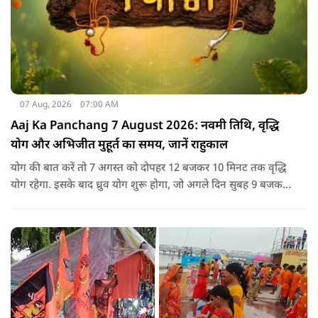
07 Aug, 2026
07:00 AM
Aaj Ka Panchang 7 August 2026: नवमी तिथि, वृद्धि
योग और अभिजीत मुहूर्त का समय, जानें राहुकाल
योग की बात करें तो 7 अगस्त को दोपहर 12 बजकर 10 मिनट तक वृद्धि
योग रहेगा. इसके बाद ध्रुव योग शुरू होगा, जो अगले दिन सुबह 9 बजकर
1 मिनट तक रहेगा. वृद्धि योग को उन्नति और तरक्की से जुड़ा माना जाता
है, जबकि ध्रुव योग मजबूती का संकेत देता है.