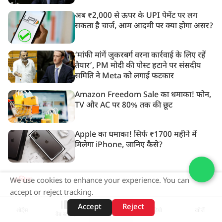
अब ₹2,000 से ऊपर के UPI पेमेंट पर लग
सकता है चार्ज, आम आदमी पर क्या होगा असर?
‘मांफी मांगें जुकरबर्ग वरना कार्रवाई के लिए रहें
तैयार’, PM मोदी की पोस्ट हटाने पर संसदीय
समिति ने Meta को लगाई फटकार
Amazon Freedom Sale का धमाका! फोन,
TV और AC पर 80% तक की छूट
Apple का धमाका! सिर्फ ₹1700 महीने में
मिलेगा iPhone, जानिए कैसे?
अधिक
We use cookies to enhance your experience. You can
accept or reject tracking.
ADVERTISEMENT
Accept
Reject
शॉर्ट्स
होम
वीडियो
खोजें
वेब स्टोरीज़