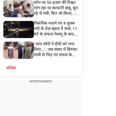
फोन पर 50 हजार की रिश्वत
बेटी को गोद लें प्रधानमंत्री
मांग रहा था सरकारी बाबू, सुन
रहे थे मंत्री, फिर जो किया, वो
सोशल मीडिया पर छा गया
पिकनिक मनाने गए 4 युवक
नदी के तेज़ बहाव में फंसे, 11
घंटे के सफल रेस्क्यू के बाद
बची जान
‘आप लोगों ने दीदी को भगा
दिया…’, जब संसद में प्रियंका
गांधी से भिड़ गए ममता के
सांसद, देखें दिलचस्प Video
अधिक
ADVERTISEMENT