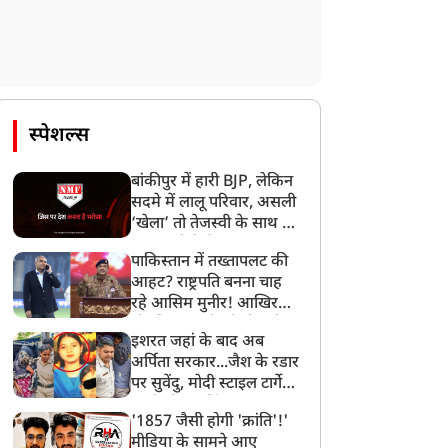
स्पेशल्स
बांकीपुर में हारी BJP, लेकिन
सदमे में लालू परिवार, असली
‘खेला’ तो तेजस्वी के साथ हो
गया, जानें कैसे
पाकिस्तान में तख्तापलट की
आहट? राष्ट्रपति बनना चाह
रहे आसिम मुनीर! आखिर
मोहसिन नकवी को ही क्यों
इशरत जहां के बाद अब
बनाया मोहरा?
अर्पिता सरकार...जैश के रडार
पर सुवेंदु, मोदी स्टाइल टार्गेट
करने की प्लानिंग, STF का
'1857 जैसी होगी 'क्रांति'!'
बड़ा एक्शन!
मीडिया के सामने आए