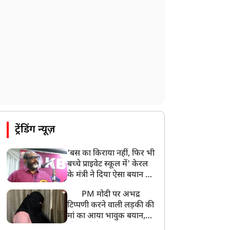
UP: लखनऊ में चलती कार में लगी आग, युवक
की जिंदा जलकर मौत
ट्रेंडिंग न्यूज़
'बस का किराया नहीं, फिर भी
बच्चे प्राइवेट स्कूल में' केरल
के मंत्री ने दिया ऐसा बयान की
खड़ा हो गया बड़ा बवाल
PM मोदी पर अभद्र
टिप्पणी करने वाली लड़की की
मां का आया भावुक बयान,
की अजीबोगरीब मांग, कहा-