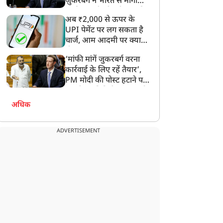
ज़ुकरबर्ग ने भारत से मांगी
माफ़ी, गलती भी स्वीकार की
अब ₹2,000 से ऊपर के
UPI पेमेंट पर लग सकता है
चार्ज, आम आदमी पर क्या
होगा असर?
‘मांफी मांगें जुकरबर्ग वरना
कार्रवाई के लिए रहें तैयार’,
PM मोदी की पोस्ट हटाने पर
संसदीय समिति ने Meta को
लगाई फटकार
अधिक
ADVERTISEMENT