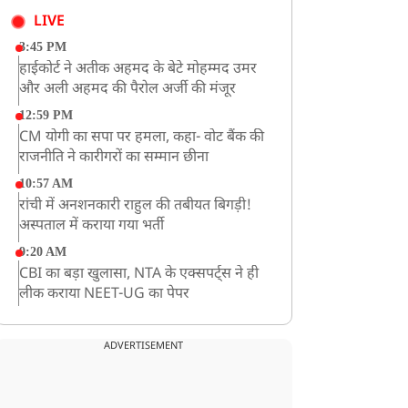
LIVE
3:45 PM
हाईकोर्ट ने अतीक अहमद के बेटे मोहम्मद उमर
और अली अहमद की पैरोल अर्जी की मंजूर
12:59 PM
CM योगी का सपा पर हमला, कहा- वोट बैंक की
राजनीति ने कारीगरों का सम्मान छीना
10:57 AM
रांची में अनशनकारी राहुल की तबीयत बिगड़ी!
अस्पताल में कराया गया भर्ती
9:20 AM
CBI का बड़ा खुलासा, NTA के एक्सपर्ट्स ने ही
लीक कराया NEET-UG का पेपर
8:19 AM
उत्तराखंड: हरिद्वार में गंगा उफान पर, जलस्तर में
ADVERTISEMENT
बढ़ोतरी
8:18 AM