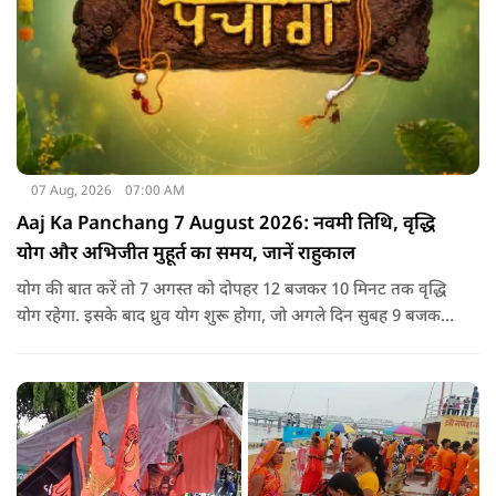
07 Aug, 2026
07:00 AM
Aaj Ka Panchang 7 August 2026: नवमी तिथि, वृद्धि
योग और अभिजीत मुहूर्त का समय, जानें राहुकाल
योग की बात करें तो 7 अगस्त को दोपहर 12 बजकर 10 मिनट तक वृद्धि
योग रहेगा. इसके बाद ध्रुव योग शुरू होगा, जो अगले दिन सुबह 9 बजकर
1 मिनट तक रहेगा. वृद्धि योग को उन्नति और तरक्की से जुड़ा माना जाता
है, जबकि ध्रुव योग मजबूती का संकेत देता है.