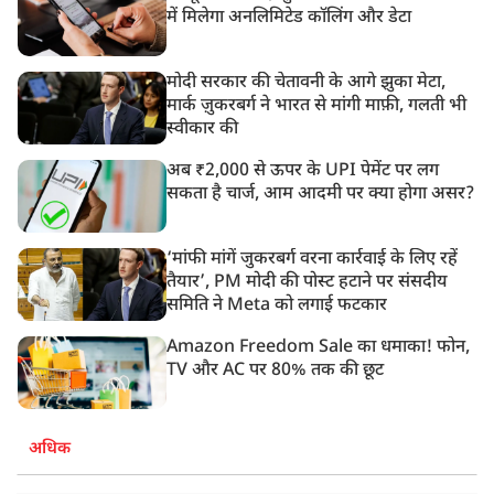
में मिलेगा अनलिमिटेड कॉलिंग और डेटा
मोदी सरकार की चेतावनी के आगे झुका मेटा,
मार्क ज़ुकरबर्ग ने भारत से मांगी माफ़ी, गलती भी
स्वीकार की
अब ₹2,000 से ऊपर के UPI पेमेंट पर लग
सकता है चार्ज, आम आदमी पर क्या होगा असर?
‘मांफी मांगें जुकरबर्ग वरना कार्रवाई के लिए रहें
तैयार’, PM मोदी की पोस्ट हटाने पर संसदीय
समिति ने Meta को लगाई फटकार
Amazon Freedom Sale का धमाका! फोन,
TV और AC पर 80% तक की छूट
अधिक