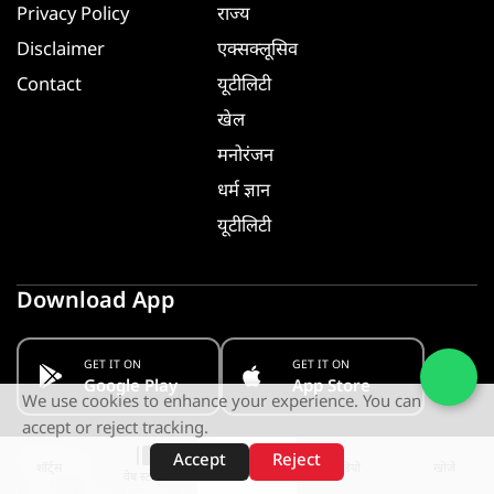
Privacy Policy
राज्य
Disclaimer
एक्सक्लूसिव
Contact
यूटीलिटी
खेल
मनोरंजन
धर्म ज्ञान
यूटीलिटी
Download App
GET IT ON
GET IT ON
Google Play
App Store
We use cookies to enhance your experience. You can
accept or reject tracking.
Follow us
Accept
Reject
शॉर्ट्स
होम
वीडियो
खोजें
वेब स्टोरीज़