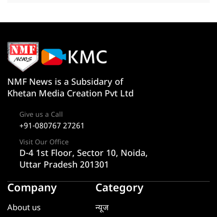
NMF News is a Subsidary of
Khetan Media Creation Pvt Ltd
Give us a Call
+91-080767 27261
Visit Our Office
D-4 1st Floor, Sector 10, Noida,
Uttar Pradesh 201301
Company
Category
About us
न्यूज