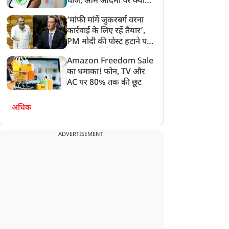
चार्ज, आम आदमी पर क्या
होगा असर?
0 जुलाई का पंचांग: श्रावण
यूपी के मंदिरों में भक्ति का
‘मांफी मांगें जुकरबर्ग वरना
मास पर भगवान शिव की पूजा
अनूठा दृश्य: योगी सरकार की
कार्रवाई के लिए रहें तैयार’,
रने से लाभ, दोपहर 12:07
चाक-चौबंद व्यवस्था के बीच
PM मोदी की पोस्ट हटाने पर
से 12:59 बजे तक अभिजित
शिवालयों में घंटियों संग गूंजा
संसदीय समिति ने Meta को
Amazon Freedom Sale
लगाई फटकार
ुहूर्त
'बम-बम भोले'
का धमाका! फोन, TV और
AC पर 80% तक की छूट
अधिक
ADVERTISEMENT