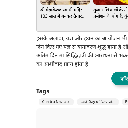
श्री चेन्नाकेशव स्वामी मंदिर:
तुला राशि वालों के नौ
103 साल में बनकर तैयार
प्रमोशन के योग हैं, क
हुआ भगवान विष्णु को समर्पित
वालों को बिज़नेस में
ये मंदिर
के मौके मिलेंगे, जान
आपका दिन कैसा रहे
इसके अलावा, यज्ञ और हवन का आयोजन भी इस 
दिन किए गए यज्ञ से वातावरण शुद्ध होता है औ
अंतिम दिन मां सिद्धिदात्री की आराधना से भ
का आशीर्वाद प्राप्त होता है.
व्हॉ
Tags
Chaitra Navratri
Last Day of Navratri
P