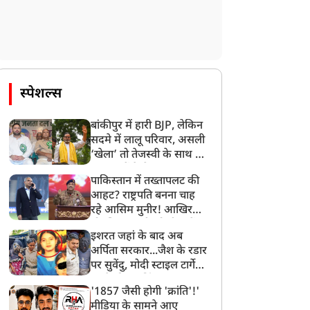
स्पेशल्स
बांकीपुर में हारी BJP, लेकिन
सदमे में लालू परिवार, असली
‘खेला’ तो तेजस्वी के साथ हो
गया, जानें कैसे
पाकिस्तान में तख्तापलट की
आहट? राष्ट्रपति बनना चाह
रहे आसिम मुनीर! आखिर
मोहसिन नकवी को ही क्यों
इशरत जहां के बाद अब
बनाया मोहरा?
अर्पिता सरकार...जैश के रडार
पर सुवेंदु, मोदी स्टाइल टार्गेट
करने की प्लानिंग, STF का
'1857 जैसी होगी 'क्रांति'!'
बड़ा एक्शन!
मीडिया के सामने आए