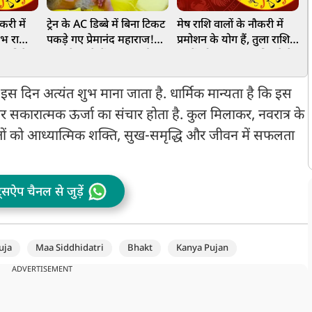
करी में
ट्रेन के AC डिब्बे में बिना टिकट
मेष राशि वालों के नौकरी में
3
ुंभ राशि
पकड़े गए प्रेमानंद महाराज!
प्रमोशन के योग हैं, तुला राशि
 नए निवेश
TTE ने गुस्से में खूब सुनाई
वालों को नए अवसर मिलने के
क
ें आज
गालियां, फिर जो हुआ...
योग, जानें आज आपका दिन
गा
कैसा रहेगा
म
दिन अत्यंत शुभ माना जाता है. धार्मिक मान्यता है कि इस
र सकारात्मक ऊर्जा का संचार होता है. कुल मिलाकर, नवरात्र के
क्तों को आध्यात्मिक शक्ति, सुख-समृद्धि और जीवन में सफलता
ट्सऐप चैनल से जुड़ें
uja
Maa Siddhidatri
Bhakt
Kanya Pujan
ADVERTISEMENT