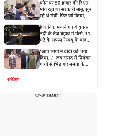
फोन पर 50 हजार की रिश्वत
बेटी को गोद लें प्रधानमंत्री
मांग रहा था सरकारी बाबू, सुन
रहे थे मंत्री, फिर जो किया, वो
सोशल मीडिया पर छा गया
पिकनिक मनाने गए 4 युवक
नदी के तेज़ बहाव में फंसे, 11
घंटे के सफल रेस्क्यू के बाद
बची जान
‘आप लोगों ने दीदी को भगा
दिया…’, जब संसद में प्रियंका
गांधी से भिड़ गए ममता के
सांसद, देखें दिलचस्प Video
अधिक
ADVERTISEMENT