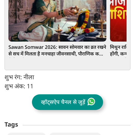
Sawan Somwar 2026: सावन सोमवार का व्रत रखने
मिथुन राशि वा
से सच में मिलता है मनचाहा जीवनसाथी, पौराणिक कथा
होंगी, कन्या 
में छिपा है इसका राज
आपका दिन कै
शुभ रंग: नीला
शुभ अंक: 11
व्हॉट्सऐप चैनल से जुड़ें
Tags