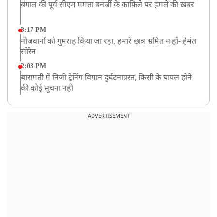
बंगाल की पूर्व सीएम ममता बनर्जी के काफिले पर हमले की ख़बर
3:17 PM
नौजवानों को गुमराह किया जा रहा, हमारे छात्र भ्रमित न हों- हेमंत
सोरेन
2:03 PM
बारामती में निजी ट्रेनिंग विमान दुर्घटनाग्रस्त, किसी के घायल होने
की कोई सूचना नहीं
12:16 PM
JPSC परीक्षा विवाद: अनशन पर बैठे छात्र नेता देवेंद्र महतो की
ADVERTISEMENT
तबीयत बिगड़ी
10:44 AM
रांचीः छात्रों के समर्थन में विधायक जयराम महतो ने शुरू किया
निर्जला उपवास
10:42 AM
NIA ने मलप्पुरम विस्फोटक केस में मुख्य साजिशकर्ता को
गिरफ्तार किया
8:26 AM