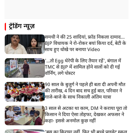
PM मोदी को आया अमेरिकी उपराष्ट्रपति जेडी वेंस का फोन,
रणनीतिक मुद्दों पर हुई बात
8:23 AM
ट्रेंडिंग न्यूज़
रांची: छात्रों और झारखंड सरकार के बीच आज होगी तीसरे दौर
की बातचीत
समधी ने की 25 शादियां, फ्रॉड निकला दामाद…
8:22 AM
BJP विधायक ने रो-रोकर बयां किया दर्द, बेटी के
देशभर में आज से 'हर घर तिरंगा' अभियान, सीएम योगी लखनऊ
साथ हुए धोखे पर बनाया Video
में करेंगे यात्रा का शुभारंभ
'...तो Egg थेरेपी के लिए तैयार रहें', बंगाल में
TMC से BJP में शामिल होने वालों को दी गई
वॉर्निंग, लगे पोस्टर
90 साल के बुजुर्ग ने पहले ही बता दी अपनी मौत
की तारीख, 4 दिन बाद सच हुई बात, परिवार ने
गाजे-बाजे के साथ निकाली अंतिम यात्रा
3 साल से अटका था काम, DM ने कराया पूरा तो
किसान ने दिया ऐसा तोहफा, देखकर अफसर ने
कहा- इससे अनमोल कुछ नहीं
'बस का किराया नहीं, फिर भी बच्चे प्राइवेट स्कूल