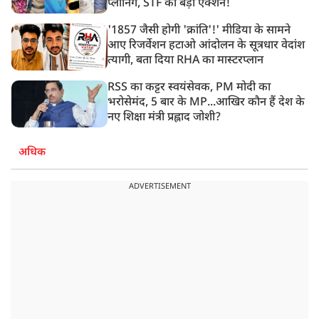
प्लानिंग, STF का बड़ा एक्शन!
'1857 जैसी होगी 'क्रांति'!' मीडिया के सामने
आए रिजर्वेशन हटाओ आंदोलन के सूत्रधार वेदांश
त्यागी, बता दिया RHA का मास्टरप्लान
RSS का कट्टर स्वयंसेवक, PM मोदी का
भरोसेमंद, 5 बार के MP...आखिर कौन हैं देश के
नए शिक्षा मंत्री प्रह्लाद जोशी?
अधिक
ADVERTISEMENT