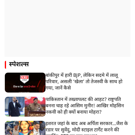
स्पेशल्स
बांकीपुर में हारी BJP, लेकिन सदमे में लालू
परिवार, असली ‘खेला’ तो तेजस्वी के साथ हो
गया, जानें कैसे
पाकिस्तान में तख्तापलट की आहट? राष्ट्रपति
बनना चाह रहे आसिम मुनीर! आखिर मोहसिन
नकवी को ही क्यों बनाया मोहरा?
इशरत जहां के बाद अब अर्पिता सरकार...जैश के
रडार पर सुवेंदु, मोदी स्टाइल टार्गेट करने की