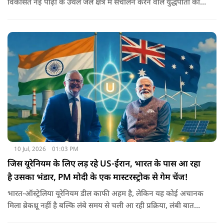
विकसित नई पीढ़ी के उथले जल क्षेत्र में संचालन करने वाले युद्धपोतों की
श्रृंखला में एक और महत्वपूर्ण उपलब्धि मिलेगी. यह पोत भारतीय नौसेना
की समुद्री सुरक्षा, तटीय रक्षा और आत्मनिर्भर रक्षा निर्माण की दिशा में एक
बड़ा कदम माना जा रहा है.
10 Jul, 2026
01:03 PM
जिस यूरेनियम के लिए लड़ रहे US-ईरान, भारत के पास आ रहा
है उसका भंडार, PM मोदी के एक मास्टरस्ट्रोक से गेम चेंज!
भारत-ऑस्ट्रेलिया यूरेनियम डील काफी अहम है, लेकिन यह कोई अचानक
मिला ब्रेकथ्रू नहीं है बल्कि लंबे समय से चली आ रही प्रक्रिया, लंबी बातचीत
और इंतजार का नतीजा है.