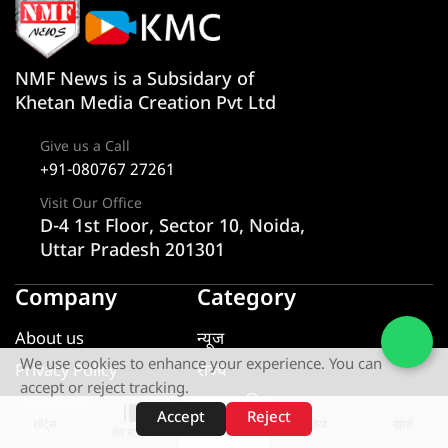
NMF News is a Subsidary of
Khetan Media Creation Pvt Ltd
Give us a Call
+91-080767 27261
Visit Our Office
D-4 1st Floor, Sector 10, Noida,
Uttar Pradesh 201301
Company
Category
About us
न्यूज
We use cookies to enhance your experience. You can
Privacy Policy
राज्य
accept or reject tracking.
Disclaimer
एक्सक्लूसिव
Accept
Reject
शॉर्ट्स
होम
वीडियो
खोजें
Contact
यूटीलिटी
वेब स्टोरीज़