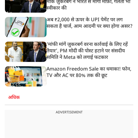
मार्क ज़ुकरबर्ग ने भारत से मांगी माफ़ी, गलती भी
स्वीकार की
अब ₹2,000 से ऊपर के UPI पेमेंट पर लग
सकता है चार्ज, आम आदमी पर क्या होगा असर?
‘मांफी मांगें जुकरबर्ग वरना कार्रवाई के लिए रहें
तैयार’, PM मोदी की पोस्ट हटाने पर संसदीय
समिति ने Meta को लगाई फटकार
Amazon Freedom Sale का धमाका! फोन,
TV और AC पर 80% तक की छूट
अधिक
ADVERTISEMENT