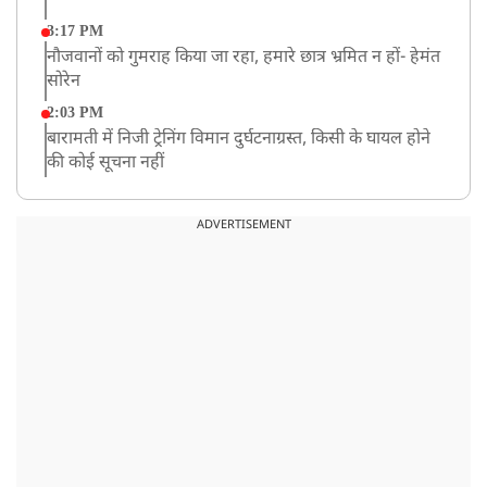
3:17 PM
नौजवानों को गुमराह किया जा रहा, हमारे छात्र भ्रमित न हों- हेमंत
सोरेन
2:03 PM
बारामती में निजी ट्रेनिंग विमान दुर्घटनाग्रस्त, किसी के घायल होने
की कोई सूचना नहीं
12:16 PM
JPSC परीक्षा विवाद: अनशन पर बैठे छात्र नेता देवेंद्र महतो की
ADVERTISEMENT
तबीयत बिगड़ी
10:44 AM
रांचीः छात्रों के समर्थन में विधायक जयराम महतो ने शुरू किया
निर्जला उपवास
10:42 AM
NIA ने मलप्पुरम विस्फोटक केस में मुख्य साजिशकर्ता को
गिरफ्तार किया
8:26 AM
PM मोदी को आया अमेरिकी उपराष्ट्रपति जेडी वेंस का फोन,