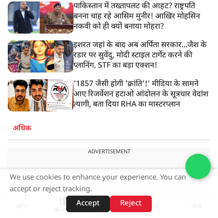
पाकिस्तान में तख्तापलट की आहट? राष्ट्रपति
बनना चाह रहे आसिम मुनीर! आखिर मोहसिन
नकवी को ही क्यों बनाया मोहरा?
इशरत जहां के बाद अब अर्पिता सरकार...जैश के
रडार पर सुवेंदु, मोदी स्टाइल टार्गेट करने की
प्लानिंग, STF का बड़ा एक्शन!
'1857 जैसी होगी 'क्रांति'!' मीडिया के सामने
आए रिजर्वेशन हटाओ आंदोलन के सूत्रधार वेदांश
त्यागी, बता दिया RHA का मास्टरप्लान
अधिक
ADVERTISEMENT
We use cookies to enhance your experience. You can
accept or reject tracking.
Accept
Reject
शॉर्ट्स
होम
वीडियो
खोजें
वेब स्टोरीज़