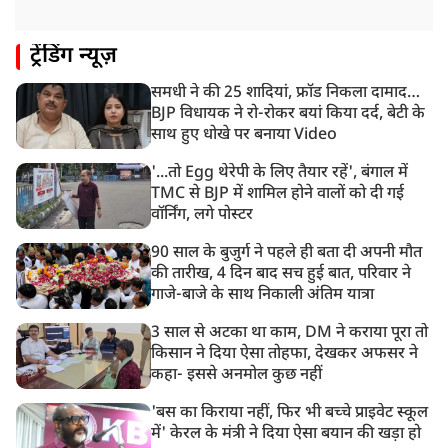
रणनीतिक मुद्दों पर हुई बात
8:23 AM
ट्रेंडिंग न्यूज़
रांची: छात्रों और झारखंड सरकार के बीच आज होगी तीसरे दौर
की बातचीत
समधी ने की 25 शादियां, फ्रॉड निकला दामाद…
8:22 AM
BJP विधायक ने रो-रोकर बयां किया दर्द, बेटी के
देशभर में आज से 'हर घर तिरंगा' अभियान, सीएम योगी लखनऊ
साथ हुए धोखे पर बनाया Video
में करेंगे यात्रा का शुभारंभ
'...तो Egg थेरेपी के लिए तैयार रहें', बंगाल में
TMC से BJP में शामिल होने वालों को दी गई
वॉर्निंग, लगे पोस्टर
90 साल के बुजुर्ग ने पहले ही बता दी अपनी मौत
की तारीख, 4 दिन बाद सच हुई बात, परिवार ने
गाजे-बाजे के साथ निकाली अंतिम यात्रा
3 साल से अटका था काम, DM ने कराया पूरा तो
किसान ने दिया ऐसा तोहफा, देखकर अफसर ने
कहा- इससे अनमोल कुछ नहीं
'बस का किराया नहीं, फिर भी बच्चे प्राइवेट स्कूल
में' केरल के मंत्री ने दिया ऐसा बयान की खड़ा हो