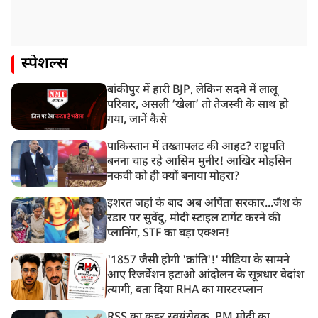
स्पेशल्स
बांकीपुर में हारी BJP, लेकिन सदमे में लालू
परिवार, असली ‘खेला’ तो तेजस्वी के साथ हो
गया, जानें कैसे
पाकिस्तान में तख्तापलट की आहट? राष्ट्रपति
बनना चाह रहे आसिम मुनीर! आखिर मोहसिन
नकवी को ही क्यों बनाया मोहरा?
इशरत जहां के बाद अब अर्पिता सरकार...जैश के
रडार पर सुवेंदु, मोदी स्टाइल टार्गेट करने की
प्लानिंग, STF का बड़ा एक्शन!
'1857 जैसी होगी 'क्रांति'!' मीडिया के सामने
आए रिजर्वेशन हटाओ आंदोलन के सूत्रधार वेदांश
त्यागी, बता दिया RHA का मास्टरप्लान
RSS का कट्टर स्वयंसेवक, PM मोदी का