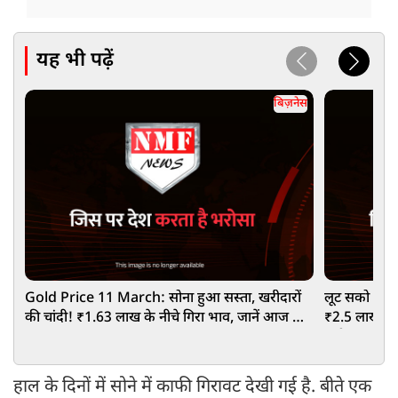
यह भी पढ़ें
बिज़नेस
Gold Price 11 March: सोना हुआ सस्ता, खरीदारों
लूट सको तो लू
की चांदी! ₹1.63 लाख के नीचे गिरा भाव, जानें आज के
₹2.5 लाख की 
ताजा भाव
लंबी कतार!
हाल के दिनों में सोने में काफी गिरावट देखी गई है. बीते एक