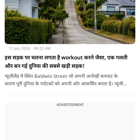
11 Jun, 2026
09:22 AM
इस सड़क पर चलना लगता है workout करने जैसा, एक गलती
और बन गई दुनिया की सबसे खड़ी सड़क!
न्यूजीलैंड में स्थित Baldwin Street जो अपनी अनोखी बनावट के
कारण पूरी दुनिया के पर्यटकों को अपनी ओर आकर्षित करता है। न्यूजीलैंड
के साउथ आइलैंड के शहर डुनेडिन के नॉर्थ ईस्ट वैली इलाके में मौजूद ये
स्ट्रीट मुख्य केंद्र से महज 3.5 किलोमीटर की दूरी पर स्थित है। इसीलिए यहाँ
ADVERTISEMENT
पहुँचना बेहद आसान है। गिनीज बुक ऑफ वर्ल्ड रिकॉर्ड्स ने इस सड़क के
बिल्कुल बीचों-बीच इसकी ढलान को मापा और बाल्डविन स्ट्रीट को
आधिकारिक तौर पर 'दुनिया की सबसे खड़ी सड़क' का खिताब दिया।