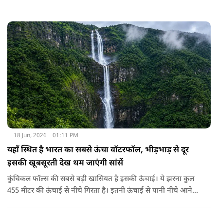
के साथ साथ इसकी कहानी जानने के लिए भी उत्साहित रहते हैं। इस
वैभवशाली शहर की स्थापना राव जोधा ने साल 1459 में की थी। दूर दूर से
लोग यहाँ के विशाल किले और ऐतिहासिक महल, रंग-बिरंगे बाजार और
स्वादिष्ट खाने के लिए खिंचे चले आते हैं। यहाँ साल के लगभग हर दिन
आसमान बिल्कुल साफ, चमकीला और बादलों से मुक्त रहता है और बाकी
जगहों के मुकाबले यहाँ चमकदार धूप भी रहती है जिस वजह से इस शहर
का नाम 'सन सिटी' पड़ा। इसके अलावा चारों तरफ नीले रंग के घर होने की
वजह से इसे ब्लू सिटी के नाम से भी जाना जाता है।
18 Jun, 2026
01:11 PM
यहाँ स्थित है भारत का सबसे ऊंचा वॉटरफॉल, भीड़भाड़ से दूर
इसकी खूबसूरती देख थम जाएंगी सांसें
कुंचिकल फॉल्स की सबसे बड़ी खासियत है इसकी ऊंचाई। ये झरना कुल
455 मीटर की ऊंचाई से नीचे गिरता है। इतनी ऊंचाई से पानी नीचे आने
पर उसकी गूंज और धुंध देखकर कोई भी स्तब्ध हो जाए। ये खूबसूरत
झरना कर्नाटक के शिमोगा जिले में मास्तीकट्टे नामक एक छोटे से गाँव के