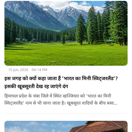
पास स्थित है। ये झरना वराही नदी से बनता है और पश्चिमी घाट से होकर
गुजरता है।
15 Jun, 2026
04:14 PM
इस जगह को क्यों कहा जाता हैं 'भारत का मिनी स्विट्जरलैंड'?
इसकी खूबसूरती देख रह जाएंगे दंग
हिमाचल प्रदेश के चंबा जिले में स्थित खज्जियार को 'भारत का मिनी
स्विट्जरलैंड' नाम से भी जाना जाता है। खूबसूरत वादियों के बीच बसा
खज्जियार एक छोटा लेकिन बेहद खूबसूरत हिल स्टेशन है। ये समुद्र तल से
लगभग 6,500 फीट की ऊंचाई पर स्थित है। ये जगह अपनी हरियाली,
देवदार के जंगलों और खूबसूरत झील के लिए मशहूर है।