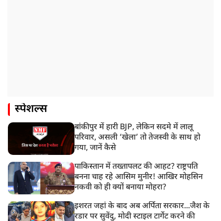
स्पेशल्स
बांकीपुर में हारी BJP, लेकिन सदमे में लालू
परिवार, असली ‘खेला’ तो तेजस्वी के साथ हो
गया, जानें कैसे
पाकिस्तान में तख्तापलट की आहट? राष्ट्रपति
बनना चाह रहे आसिम मुनीर! आखिर मोहसिन
नकवी को ही क्यों बनाया मोहरा?
इशरत जहां के बाद अब अर्पिता सरकार...जैश के
रडार पर सुवेंदु, मोदी स्टाइल टार्गेट करने की