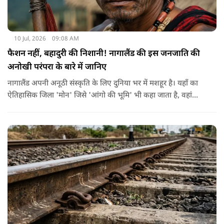
10 Jul, 2026
09:08 AM
फैशन नहीं, बहादुरी की निशानी! नागालैंड की इस जनजाति की
अनोखी परंपरा के बारे में जानिए
नागालैंड अपनी अनूठी संस्कृति के लिए दुनिया भर में मशहूर है। यहाँ का
ऐतिहासिक जिला 'मोन' जिसे 'आंगो की भूमि' भी कहा जाता है, वहां
कोन्याक जनजाति रहती है। अंघो का मतलब गांव का मुखिया या राजा
जिसके घर के दरवाजे पर दुश्मनों के कटे हुए सिर टंगे रहते थे।