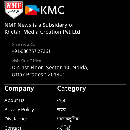
NMF News is a Subsidary of
Khetan Media Creation Pvt Ltd
Give us a Call
+91-080767 27261
Visit Our Office
D-4 1st Floor, Sector 10, Noida,
Uttar Pradesh 201301
Company
Category
About us
न्यूज
Privacy Policy
राज्य
Disclaimer
एक्सक्लूसिव
Contact
यूटीलिटी