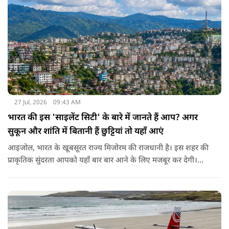
27 Jul, 2026
09:43 AM
भारत की इस 'साइलेंट सिटी' के बारे में जानते हैं आप? अगर
सुकून और शांति में बितानी हैं छुट्टियां तो यहाँ आएं
आइजोल, भारत के खूबसूरत राज्य मिजोरम की राजधानी है। इस शहर की
प्राकृतिक सुंदरता आपको यहाँ बार बार आने के लिए मजबूर कर देगी।
खूबसूरती के अलावा ये जगह अपनी अनुशासित ट्रैफिक व्यवस्था के लिए
पूरी दुनिया में जानी जाती है। आइजोल में आपको न तो घंटों लंबे ट्रैफिक
जाम मिलेंगे और न ही कोई ओवरटेक करने वाला। यहाँ की सबसे खास
बात ये है कि यहाँ गाड़ियों का हॉर्न या शोर न के बराबर सुनाई देता है। लोग
यहाँ बेवजह गाड़ी का हॉर्न नहीं बजाते। इसलिए इस शहर को 'साइलेंट