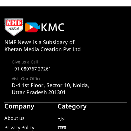
NMF News is a Subsidary of
Khetan Media Creation Pvt Ltd
Give us a Call
+91-080767 27261
Visit Our Office
D-4 1st Floor, Sector 10, Noida,
Uttar Pradesh 201301
Company
Category
About us
न्यूज
Privacy Policy
राज्य