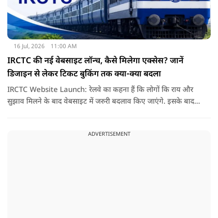
16 Jul, 2026
11:00 AM
IRCTC की नई वेबसाइट लॉन्च, कैसे मिलेगा एक्सेस? जानें
डिजाइन से लेकर टिकट बुकिंग तक क्या-क्या बदला
IRCTC Website Launch: रेलवे का कहना हैं कि लोगों कि राय और
सुझाव मिलने के बाद वेबसाइट में जरुरी बदलाव किए जाएंगे. इसके बाद
यही नया पोर्टल सभी यात्रियों के लिए पूरी तरह लॉन्च कर दिया जाएगा. नई
वेबसाइट का मकसद सिर्फ इसका लुक बदलना नहीं हैं, बल्कि टिकट
ADVERTISEMENT
बुकिंग को पहले से ज्यादा आसान तेज और बिना परेशानी वाला बनाना हैं.