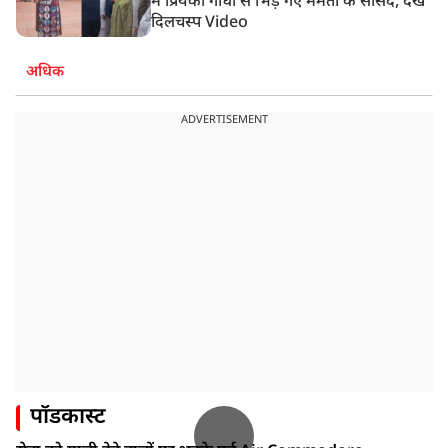
में प्रियंका गांधी से भिड़ गए ममता के सांसद, देखें
दिलचस्प Video
अधिक
ADVERTISEMENT
पॉडकास्ट