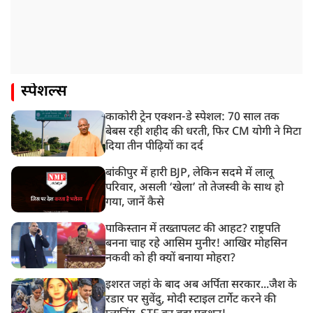
स्पेशल्स
काकोरी ट्रेन एक्शन-डे स्पेशल: 70 साल तक
बेबस रही शहीद की धरती, फिर CM योगी ने मिटा
दिया तीन पीढ़ियों का दर्द
बांकीपुर में हारी BJP, लेकिन सदमे में लालू
परिवार, असली ‘खेला’ तो तेजस्वी के साथ हो
गया, जानें कैसे
पाकिस्तान में तख्तापलट की आहट? राष्ट्रपति
बनना चाह रहे आसिम मुनीर! आखिर मोहसिन
नकवी को ही क्यों बनाया मोहरा?
इशरत जहां के बाद अब अर्पिता सरकार...जैश के
रडार पर सुवेंदु, मोदी स्टाइल टार्गेट करने की