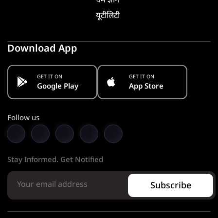
धर्म ज्ञान
यूटीलिटी
Download App
GET IT ON
GET IT ON
Google Play
App Store
Follow us
Stay Informed. Get Notified
Subscribe