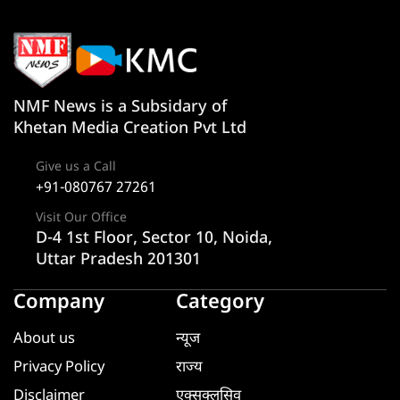
NMF News is a Subsidary of
Khetan Media Creation Pvt Ltd
Give us a Call
+91-080767 27261
Visit Our Office
D-4 1st Floor, Sector 10, Noida,
Uttar Pradesh 201301
Company
Category
About us
न्यूज
Privacy Policy
राज्य
Disclaimer
एक्सक्लूसिव