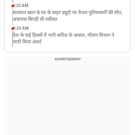
9:23 AM
सलमान खान के घर के बाहर ड्यूटी पर तैनात पुलिसकर्मी की मौत,
अचानक बिगड़ी थी तबीयत
8:23 AM
देश के कई हिस्सों में भारी बारिश के आसार, मौसम विभाग ने
जारी किया अलर्ट
8:20 AM
भारत समेत 5 देशों पर 100% टैरिफ
ADVERTISEMENT
8:19 AM
PM मोदी आज IIT दिल्ली के दीक्षांत समारोह में शामिल होंगे