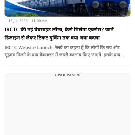
16 Jul, 2026
11:00 AM
IRCTC की नई वेबसाइट लॉन्च, कैसे मिलेगा एक्सेस? जानें
डिजाइन से लेकर टिकट बुकिंग तक क्या-क्या बदला
IRCTC Website Launch: रेलवे का कहना हैं कि लोगों कि राय और
सुझाव मिलने के बाद वेबसाइट में जरुरी बदलाव किए जाएंगे. इसके बाद
यही नया पोर्टल सभी यात्रियों के लिए पूरी तरह लॉन्च कर दिया जाएगा. नई
वेबसाइट का मकसद सिर्फ इसका लुक बदलना नहीं हैं, बल्कि टिकट
ADVERTISEMENT
बुकिंग को पहले से ज्यादा आसान तेज और बिना परेशानी वाला बनाना हैं.