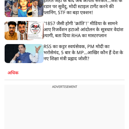
इशरत जहां के बाद अब अर्पिता सरकार...जैश के
रडार पर सुवेंदु, मोदी स्टाइल टार्गेट करने की
प्लानिंग, STF का बड़ा एक्शन!
'1857 जैसी होगी 'क्रांति'!' मीडिया के सामने
आए रिजर्वेशन हटाओ आंदोलन के सूत्रधार वेदांश
त्यागी, बता दिया RHA का मास्टरप्लान
RSS का कट्टर स्वयंसेवक, PM मोदी का
भरोसेमंद, 5 बार के MP...आखिर कौन हैं देश के
नए शिक्षा मंत्री प्रह्लाद जोशी?
अधिक
ADVERTISEMENT