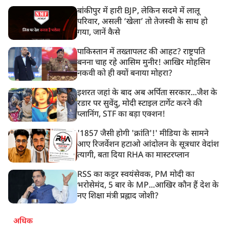
बांकीपुर में हारी BJP, लेकिन सदमे में लालू
परिवार, असली ‘खेला’ तो तेजस्वी के साथ हो
गया, जानें कैसे
पाकिस्तान में तख्तापलट की आहट? राष्ट्रपति
बनना चाह रहे आसिम मुनीर! आखिर मोहसिन
नकवी को ही क्यों बनाया मोहरा?
इशरत जहां के बाद अब अर्पिता सरकार...जैश के
रडार पर सुवेंदु, मोदी स्टाइल टार्गेट करने की
प्लानिंग, STF का बड़ा एक्शन!
'1857 जैसी होगी 'क्रांति'!' मीडिया के सामने
आए रिजर्वेशन हटाओ आंदोलन के सूत्रधार वेदांश
त्यागी, बता दिया RHA का मास्टरप्लान
RSS का कट्टर स्वयंसेवक, PM मोदी का
भरोसेमंद, 5 बार के MP...आखिर कौन हैं देश के
नए शिक्षा मंत्री प्रह्लाद जोशी?
अधिक