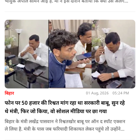
भावुक अपील सामने आई है. मां ने इस दौरान बताया कि क्यों उसे अलग
जगह पर रखने की जरूरत है ताकि कोई उनके साथ कुछ भी करे, अनहोनी
हो जाए और दोष प्रधानमंत्री पर डाल दे. इतना ही नहीं उन्होंने अपनी बेटी
को गोद लेने के लिए पीएम से अपील भी की है.
बिहार
01 Aug, 2026
05:24 PM
फोन पर 50 हजार की रिश्वत मांग रहा था सरकारी बाबू, सुन रहे
थे मंत्री, फिर जो किया, वो सोशल मीडिया पर छा गया
बिहार के मंत्री लखेंद्र पासवान ने रिश्वतखोर बाबू पर ऑन द स्पॉट एक्शन
ले लिया है. मंत्री के पास जब फरियादी शिकायत लेकर पहुंचे तोे उन्होंने
अपने सामने ही ऑपरेटर को कॉल लगाने के लिए कहा.