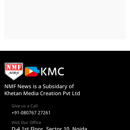
NMF News is a Subsidary of
Khetan Media Creation Pvt Ltd
Give us a Call
+91-080767 27261
Visit Our Office
D-4 1st Floor, Sector 10, Noida,