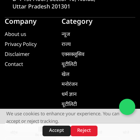
Uttar Pradesh 201301
Company
Category
About us
न्यूज
Privacy Policy
राज्य
Disclaimer
एक्सक्लूसिव
Contact
यूटीलिटी
खेल
मनोरंजन
धर्म ज्ञान
यूटीलिटी
We use cookies to enhance your experience. You can
accept or reject tracking.
Download App
Accept
Reject
शॉर्ट्स
होम
वीडियो
खोजें
वेब स्टोरीज़