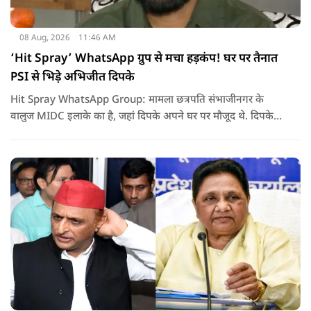
08 Aug, 2026
11:46 AM
‘Hit Spray’ WhatsApp ग्रुप से मचा हड़कंप! घर पर तैनात
PSI से भिड़े अभिजीत दिपके
Hit Spray WhatsApp Group: मामला छत्रपति संभाजीनगर के
वालुज MIDC इलाके का है, जहां दिपके अपने घर पर मौजूद थे. दिपके
का आरोप है कि सुरक्षा के लिए तैनात PSI उनसे मिलने आने वाले लोगों
को रोक रहे थे और उनके साथ ठीक तरीके से पेश नहीं आ रहे थे. इसी बात
को लेकर दिपके की पुलिस अधिकारी से तीखी बहस हो गई.