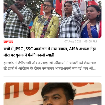
झारखंड
07 Aug, 2026
05:08 PM
रांची में JPSC-JSSC आंदोलन में मचा बवाल, AISA अध्यक्ष नेहा
बोरा पर युवक ने फेंकी काली स्याही
झारखंड में जेपीएससी और जेएसएससी परीक्षाओं में धांधली को लेकर चल
रहे छात्रों ने आंदोलन के दौरान उस समय अफरा-तफरी मच गई, जब ऑल
इंडिया स्टूडेंट्स एसोसिएशन की राष्ट्रीय अध्यक्ष नेहा बोरा पर एक युवक ने
अचानक काली स्याही फेंक दी.