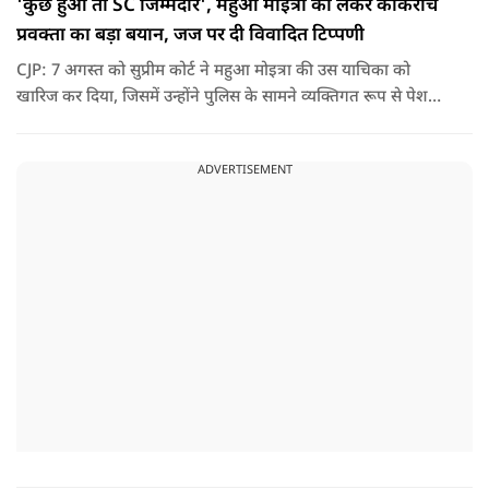
'कुछ हुआ तो SC जिम्मेदार', महुआ मोइत्रा को लेकर कॉकरोच
प्रवक्ता का बड़ा बयान, जज पर दी विवादित टिप्पणी
CJP: 7 अगस्त को सुप्रीम कोर्ट ने महुआ मोइत्रा की उस याचिका को
खारिज कर दिया, जिसमें उन्होंने पुलिस के सामने व्यक्तिगत रूप से पेश
होने के बजाय वीडियो कॉन्फ्रेंसिंग के जरिए पेश होने की अनुमति मांगी थी.
सुनवाई के दौरान अदालत की ओर से की गई एक टिप्पणी अब चर्चा का
ADVERTISEMENT
केंद्र बन गई है.