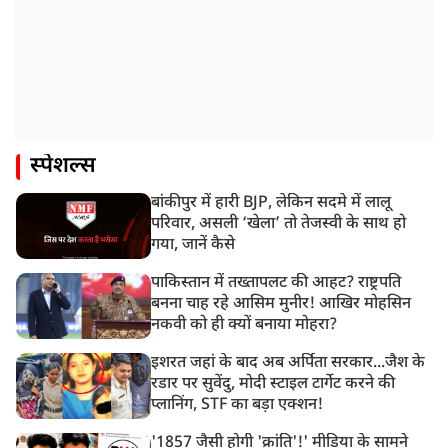
स्पेशल्स
बांकीपुर में हारी BJP, लेकिन सदमे में लालू
परिवार, असली ‘खेला’ तो तेजस्वी के साथ हो
गया, जानें कैसे
पाकिस्तान में तख्तापलट की आहट? राष्ट्रपति
बनना चाह रहे आसिम मुनीर! आखिर मोहसिन
नकवी को ही क्यों बनाया मोहरा?
इशरत जहां के बाद अब अर्पिता सरकार...जैश के
रडार पर सुवेंदु, मोदी स्टाइल टार्गेट करने की
प्लानिंग, STF का बड़ा एक्शन!
'1857 जैसी होगी 'क्रांति'!' मीडिया के सामने