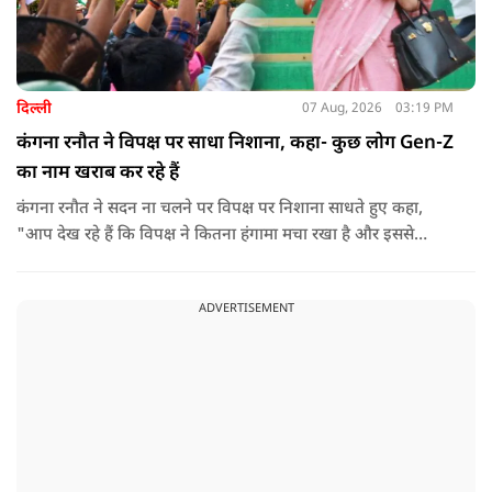
दिल्ली
07 Aug, 2026
03:19 PM
कंगना रनौत ने विपक्ष पर साधा निशाना, कहा- कुछ लोग Gen-Z
का नाम खराब कर रहे हैं
कंगना रनौत ने सदन ना चलने पर विपक्ष पर निशाना साधते हुए कहा,
"आप देख रहे हैं कि विपक्ष ने कितना हंगामा मचा रखा है और इससे
जनता का कितना नुकसान हो रहा है. सरकार के सारे काम रोक दिए गए हैं.
जो बिल आने थे, उन पर भी उनकी सहमति नहीं है. उनकी मानसिकता अब
ADVERTISEMENT
देश के सामने साफ हो रही है. और जब हारते हैं, तो रोना रोते हैं."