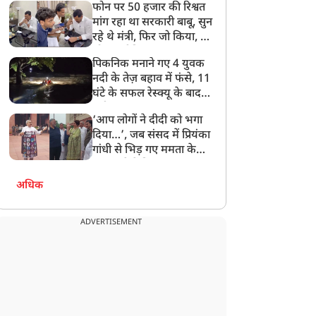
फोन पर 50 हजार की रिश्वत
बेटी को गोद लें प्रधानमंत्री
मांग रहा था सरकारी बाबू, सुन
रहे थे मंत्री, फिर जो किया, वो
सोशल मीडिया पर छा गया
पिकनिक मनाने गए 4 युवक
नदी के तेज़ बहाव में फंसे, 11
घंटे के सफल रेस्क्यू के बाद
बची जान
‘आप लोगों ने दीदी को भगा
दिया…’, जब संसद में प्रियंका
गांधी से भिड़ गए ममता के
सांसद, देखें दिलचस्प Video
अधिक
ADVERTISEMENT