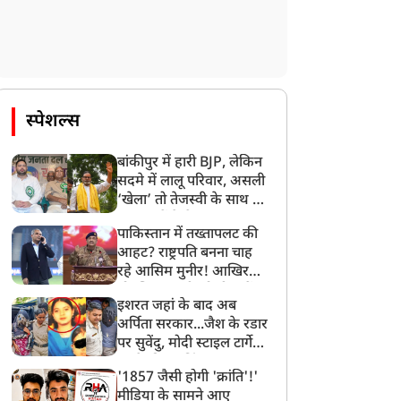
स्पेशल्स
बांकीपुर में हारी BJP, लेकिन
सदमे में लालू परिवार, असली
‘खेला’ तो तेजस्वी के साथ हो
गया, जानें कैसे
पाकिस्तान में तख्तापलट की
आहट? राष्ट्रपति बनना चाह
रहे आसिम मुनीर! आखिर
मोहसिन नकवी को ही क्यों
इशरत जहां के बाद अब
बनाया मोहरा?
अर्पिता सरकार...जैश के रडार
पर सुवेंदु, मोदी स्टाइल टार्गेट
करने की प्लानिंग, STF का
'1857 जैसी होगी 'क्रांति'!'
बड़ा एक्शन!
मीडिया के सामने आए