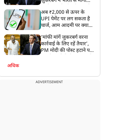
ज़ुकरबर्ग ने भारत से मांगी
माफ़ी, गलती भी स्वीकार की
अब ₹2,000 से ऊपर के
UPI पेमेंट पर लग सकता है
चार्ज, आम आदमी पर क्या
होगा असर?
‘मांफी मांगें जुकरबर्ग वरना
कार्रवाई के लिए रहें तैयार’,
PM मोदी की पोस्ट हटाने पर
संसदीय समिति ने Meta को
लगाई फटकार
अधिक
ADVERTISEMENT