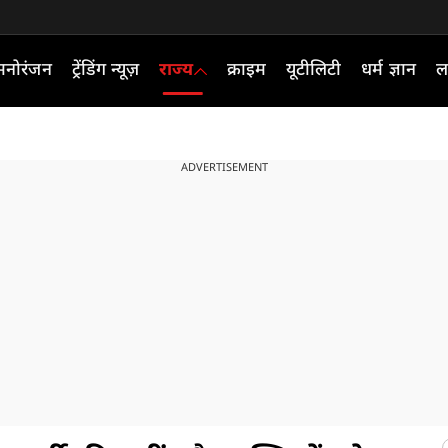
मनोरंजन
ट्रेंडिंग न्यूज़
राज्य
क्राइम
यूटीलिटी
धर्म ज्ञान
ल
ADVERTISEMENT