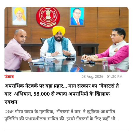
उन्होंने पूछा कि किस अधिकार से युवा पीढ़ी और Gen-Z को समझाओगे
कि वह भविष्य में क्या करें.
पंजाब
08 Aug, 2026
01:20 PM
अपराधिक नेटवर्क पर बड़ा प्रहार… मान सरकार का ‘गैंगस्टरां ते
वार’ अभियान, 58,000 से ज्यादा अपराधियों के खिलाफ
एक्शन
DGP गौरव यादव के मुताबिक, ‘गैंगस्टरां ते वार’ ने ख़ुफ़िया-आधारित
पुलिसिंग की प्रभावशीलता साबित की. इससे गैंगस्टर्स के लिए कहीं भी
सुरक्षित ठिकाना नहीं बचा.