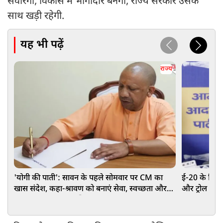
संवारेगा, विकास में भागीदार बनेगा, राज्य सरकार उसके
साथ खड़ी रहेगी.
यह भी पढ़ें
राज्य
'योगी की पाती': सावन के पहले सोमवार पर CM का
ई-20 के खि
खास संदेश, कहा-श्रावण को बनाएं सेवा, स्वच्छता और
और ट्रोल करक
जल संरक्षण का जनअभियान