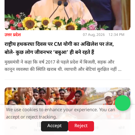
उत्तर प्रदेश
07 Aug, 2026
12:34 PM
राष्ट्रीय हथकरघा दिवस पर CM योगी का अखिलेश पर तंज,
बोले- कुछ लोग जीवनभर ‘बबुआ’ ही बने रहते हैं
मुख्यमंत्री ने कहा कि वर्ष 2017 से पहले प्रदेश में बिजली, सड़क और
कानून व्यवस्था की स्थिति खराब थी. व्यापारी और बेटियां सुरक्षित नहीं थीं.
उन्होंने आरोप लगाया कि उस समय विकास के बजाय वोट बैंक की
राजनीति होती थी, जिसका सबसे अधिक नुकसान गरीबों, कारीगरों और
हस्तशिल्पियों को उठाना पड़ा.
We use cookies to enhance your experience. You can
accept or reject tracking.
Accept
Reject
शॉर्ट्स
होम
वीडियो
खोजें
वेब स्टोरीज़