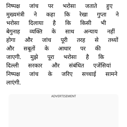
निष्पक्ष
जांच
पर
भरोसा
जताते
हुए
मुख्यमंत्री
ने
कहा
कि
रेखा
गुप्ता
ने
भरोसा
दिलाया
है
कि
किसी
भी
बेगुनाह
व्यक्ति
के
साथ
अन्याय
नहीं
होगा
और
जांच
पूरी
तरह
से
तथ्यों
और
सबूतों
के
आधार
पर
की
जाएगी.
मुझे
पूरा
भरोसा
है
कि
दिल्ली
सरकार
और
संबंधित
एजेंसियां
​​
निष्पक्ष
जांच
के
जरिए
सच्चाई
सामने
लाएंगी.
ADVERTISEMENT