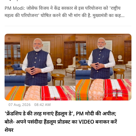
PM Modi: जोसेफ विजय ने केंद्र सरकार से इस परियोजना को 'राष्ट्रीय
महत्व की परियोजना' घोषित करने की भी मांग की है. मुख्यमंत्री का कहना
है कि अगर इस योजना पर तेजी से काम शुरू होता है, त न केवल
तमिलनाडु बल्कि दक्षिण भारत के कई राज्यों में पीने के पानी और सिंचाई
की समस्या को काफी हद तक कम किया जा सकता है.
07 Aug, 2026
08:42 AM
'फ्रेंडशिप डे की तरह मनाएं हैंडलूम डे', PM मोदी की अपील;
बोले- अपने पसंदीदा हैंडलूम प्रोडक्ट का VIDEO बनाकर करें
शेयर