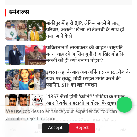
स्पेशल्स
बांकीपुर में हारी BJP, लेकिन सदमे में लालू
परिवार, असली ‘खेला’ तो तेजस्वी के साथ हो
गया, जानें कैसे
पाकिस्तान में तख्तापलट की आहट? राष्ट्रपति
बनना चाह रहे आसिम मुनीर! आखिर मोहसिन
नकवी को ही क्यों बनाया मोहरा?
इशरत जहां के बाद अब अर्पिता सरकार...जैश के
रडार पर सुवेंदु, मोदी स्टाइल टार्गेट करने की
प्लानिंग, STF का बड़ा एक्शन!
'1857 जैसी होगी 'क्रांति'!' मीडिया के सामने
आए रिजर्वेशन हटाओ आंदोलन के सूत्रधार वेदांश
त्यागी, बता दिया RHA का मास्टरप्लान
We use cookies to enhance your experience. You can
accept or reject tracking.
RSS का कट्टर स्वयंसेवक, PM मोदी का
भरोसेमंद, 5 बार के MP...आखिर कौन हैं देश के
Accept
Reject
शॉर्ट्स
होम
वीडियो
खोजें
वेब स्टोरीज़
नए शिक्षा मंत्री प्रह्लाद जोशी?