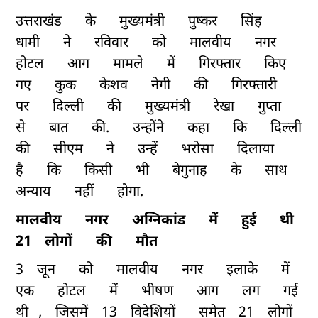
उत्तराखंड
के
मुख्यमंत्री
पुष्कर
सिंह
धामी
ने
रविवार
को
मालवीय
नगर
होटल
आग
मामले
में
गिरफ्तार
किए
गए
कुक
केशव
नेगी
की
गिरफ्तारी
पर
दिल्ली
की
मुख्यमंत्री
रेखा
गुप्ता
से
बात
की.
उन्होंने
कहा
कि
दिल्ली
की
सीएम
ने
उन्हें
भरोसा
दिलाया
है
कि
किसी
भी
बेगुनाह
के
साथ
अन्याय
नहीं
होगा.
मालवीय
नगर
अग्निकांड
में
हुई
थी
21
लोगों
की
मौत
3
जून
को
मालवीय
नगर
इलाके
में
एक
होटल
में
भीषण
आग
लग
गई
थी
,
जिसमें
13
विदेशियों
समेत
21
लोगों