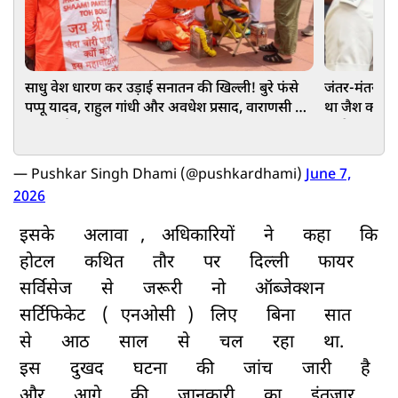
साधु वेश धारण कर उड़ाई सनातन की खिल्ली! बुरे फंसे
जंतर-मंतर प्रद
पप्‍पू यादव, राहुल गांधी और अवधेश प्रसाद, वाराणसी में
था जैश का मेंब
FIR दर्ज
इरादे
— Pushkar Singh Dhami (@pushkardhami)
June 7,
2026
इसके
अलावा
,
अधिकारियों
ने
कहा
कि
होटल
कथित
तौर
पर
दिल्ली
फायर
सर्विसेज
से
जरूरी
नो
ऑब्जेक्शन
सर्टिफिकेट
(
एनओसी
)
लिए
बिना
सात
से
आठ
साल
से
चल
रहा
था.
इस
दुखद
घटना
की
जांच
जारी
है
और
आगे
की
जानकारी
का
इंतजार