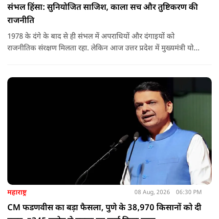
संभल हिंसा: सुनियोजित साजिश, काला सच और तुष्टिकरण की
राजनीति
1978 के दंगे के बाद से ही संभल में अपराधियों और दंगाइयों को
राजनीतिक संरक्षण मिलता रहा. लेकिन आज उत्तर प्रदेश में मुख्यमंत्री योगी
आदित्यनाथ के नेतृत्व में कानून का राज स्थापित है. 24 नवंबर 2024 की
घटना में सरकार ने यह संदेश स्पष्ट कर दिया कि चाहे कोई कितना भी बड़ा
नेता या सांसद क्यों न हो, यदि वह राज्य की शांति और सुरक्षा से खिलवाड़
करेगा, तो उसे बख्शा नहीं जाएगा.
महाराष्ट्र
08 Aug, 2026
06:30 PM
CM फडणवीस का बड़ा फैसला, पुणे के 38,970 किसानों को दी