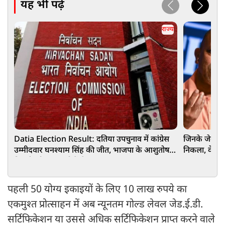
यह भी पढ़ें
राज्य
Datia Election Result: दतिया उपचुनाव में कांग्रेस
जिनके जेब से 
उम्मीदवार घनश्याम सिंह की जीत, भाजपा के आशुतोष
निकला, वे लो
तिवारी को 6016 वोटों से हराया
पहली 50 योग्य इकाइयों के लिए 10 लाख रुपये का
एकमुश्त प्रोत्साहन में अब न्यूनतम गोल्ड लेवल जेड.ई.डी.
सर्टिफिकेशन या उससे अधिक सर्टिफिकेशन प्राप्त करने वाले