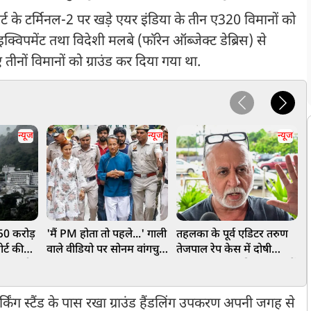
ट के टर्मिनल-2 पर खड़े एयर इंडिया के तीन ए320 विमानों को
्विपमेंट तथा विदेशी मलबे (फॉरेन ऑब्जेक्ट डेब्रिस) से
नों विमानों को ग्राउंड कर दिया गया था.
न्यूज
न्यूज
न्यूज
 550 करोड़
'मैं PM होता तो पहले...' गाली
तहलका के पूर्व एडिटर तरुण
प
र्ट की
वाले वीडियो पर सोनम वांगचुक
तेजपाल रेप केस में दोषी
प
 टन चंडी
का बड़ा बयान
करार, 10 साल की सजा, जानें
र
कैसे पलट गया निचली अदालत
का फैसला
िंग स्टैंड के पास रखा ग्राउंड हैंडलिंग उपकरण अपनी जगह से