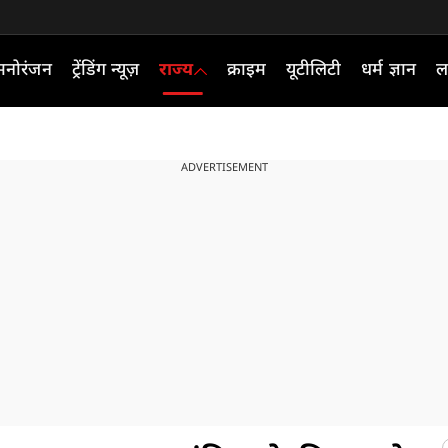
मनोरंजन
ट्रेंडिंग न्यूज़
राज्य
क्राइम
यूटीलिटी
धर्म ज्ञान
ल
ADVERTISEMENT