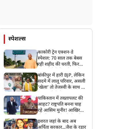
स्पेशल्स
काकोरी ट्रेन एक्शन-डे
स्पेशल: 70 साल तक बेबस
रही शहीद की धरती, फिर
CM योगी ने मिटा दिया तीन
बांकीपुर में हारी BJP, लेकिन
पीढ़ियों का दर्द
सदमे में लालू परिवार, असली
‘खेला’ तो तेजस्वी के साथ हो
गया, जानें कैसे
पाकिस्तान में तख्तापलट की
आहट? राष्ट्रपति बनना चाह
रहे आसिम मुनीर! आखिर
मोहसिन नकवी को ही क्यों
इशरत जहां के बाद अब
बनाया मोहरा?
अर्पिता सरकार...जैश के रडार