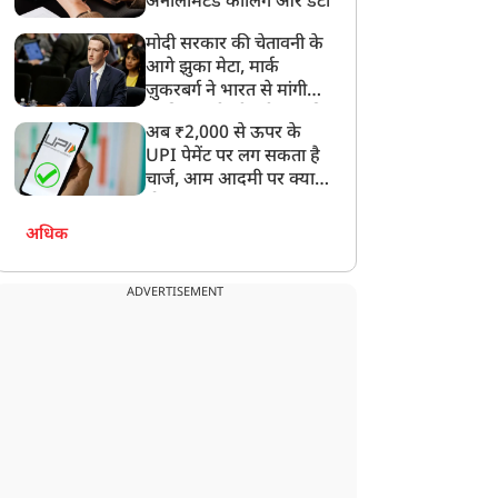
अनलिमिटेड कॉलिंग और डेटा
मोदी सरकार की चेतावनी के
आगे झुका मेटा, मार्क
ज़ुकरबर्ग ने भारत से मांगी
माफ़ी, गलती भी स्वीकार की
अब ₹2,000 से ऊपर के
UPI पेमेंट पर लग सकता है
चार्ज, आम आदमी पर क्या
होगा असर?
अधिक
ADVERTISEMENT