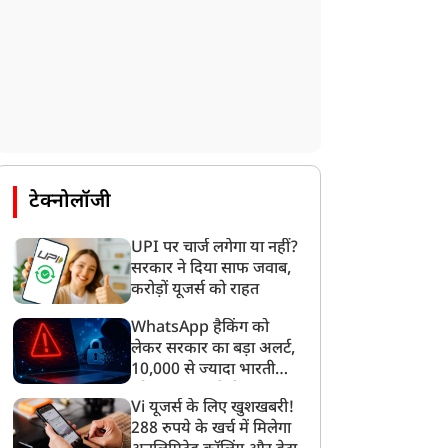
न्यूज
न्यूज
टेक्नोलॉजी
UPI पर चार्ज लगेगा या नहीं?
सरकार ने दिया साफ जवाब,
करोड़ों यूजर्स को राहत
WhatsApp हैकिंग को
ानी के लिए PM मोदी के दर
CJP: सौरभ दास की
लेकर सरकार का बड़ा अलर्ट,
हुंचे थलपति विजय, चिट्ठी में
आलीशान कोठी पर उठे सवाल,
10,000 से ज्यादा भारतीयों
खीं कई बड़ी मांगें
1 लाख महीना किराया... जांच
को साइबर हमले से बचाया
में जुटीं एजेंसियां
Vi यूजर्स के लिए खुशखबरी!
गया
288 रुपये के खर्च में मिलेगा