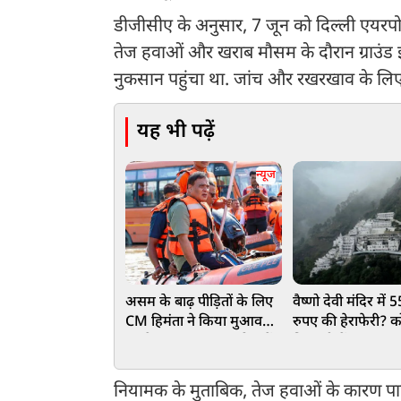
डीजीसीए के अनुसार, 7 जून को दिल्ली एयरपोर्
तेज हवाओं और खराब मौसम के दौरान ग्राउंड इक
नुकसान पहुंचा था. जांच और रखरखाव के लिए ती
यह भी पढ़ें
न्यूज
असम के बाढ़ पीड़ितों के लिए
वैष्णो देवी मंदिर में
CM हिमंता ने किया मुआवजे
रुपए की हेराफेरी? को
का ऐलान, 75 हजार परिवारों
निगरानी में पंहुचा 20
के खाते में पहुंचे ₹15-15
का मामला
हजार
नियामक के मुताबिक, तेज हवाओं के कारण पार्क