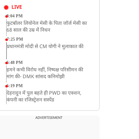
LIVE
8:04 PM
फुटबॉलर लियोनेल मेसी के पिता जॉर्ज मेसी का
68 साल की उम्र में निधन
7:25 PM
प्रधानमंत्री मोदी से CM योगी ने मुलाकात की
6:48 PM
हमने कभी विरोध नहीं, निष्पक्ष परिसीमन की
मांग की- DMK सांसद कनिमोझी
6:19 PM
देहरादुन में पुल बहते ही PWD का एक्शन,
कंपनी का रजिस्ट्रेशन सस्पेंड
3:09 PM
खराब मौसम की चेतावनी के कारण अमरनाथ
ADVERTISEMENT
यात्रा स्थगित
2:51 PM