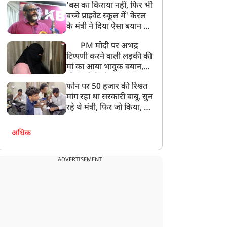
'बस का किराया नहीं, फिर भी
अनमोल कुछ नहीं
बच्चे प्राइवेट स्कूल में' केरल
के मंत्री ने दिया ऐसा बयान की
खड़ा हो गया बड़ा बवाल
PM मोदी पर अभद्र
टिप्पणी करने वाली लड़की की
मां का आया भावुक बयान,
की अजीबोगरीब मांग, कहा-
फोन पर 50 हजार की रिश्वत
बेटी को गोद लें प्रधानमंत्री
मांग रहा था सरकारी बाबू, सुन
रहे थे मंत्री, फिर जो किया, वो
सोशल मीडिया पर छा गया
अधिक
ADVERTISEMENT